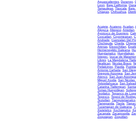
Aguascalientes
,
Durango
,
Leon
,
Baja California
,
Oaxa
Tamaulipas
,
Tlaxcala
,
Baja 
Chiapas
,
Chihuahua
,
Distri
Acajete
,
Acateno
,
Acatlan
,
Aljojuca
,
Altepexi
,
Amixtlan
,
Ayotoxco de Guerrero
,
Cal
Coxcatlan
,
Coyomeapan
,
C
Andrade
,
Cuetzalan Del Pr
Chichiquila
,
Chietla
,
Chigme
Arenas
,
Eloxochitlan
,
Epatl
Hermenegildo Galeana
,
Hu
Hueytamalco
,
Hueytlalpan
,
Ixtepec
,
Izucar de Matamor
Libres
,
La Magdalena Tlatl
Nealtican
,
Nicolas Bravo
,
N
Petlalcingo
,
Piaxtla
,
Puebla
Antonio Cañada
,
San Diego
Gregorio Atzompa
,
San Jer
Atenco
,
San Juan Atzompa
Miguel Xoxtla
,
San Nicolas
Yeloixtlahuaca
,
San Salvad
Catarina Tlaltempan
,
Santa
Tomas Hueyotlipan
,
Soltep
Teotlalco
,
Tepanco de Lop
Tepexco
,
Tepexi de Rodrig
Teziutlan
,
Tianguismanalco
Tlanepantla
,
Tlaola
,
Tlapac
Tuzamapan de Galeana
,
T
Xiutetelco
,
Xochiapulco
,
Xo
Zacapala
,
Zacapoaxtla
,
Zac
Zoquiapan
,
Zoquitlan
,