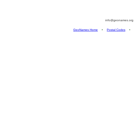
info@geonames.or
GeoNames Home
•
Postal Codes
•