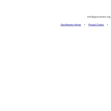
info@geonames.or
GeoNames Home
•
Postal Codes
•