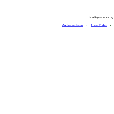
info@geonames.or
GeoNames Home
•
Postal Codes
•