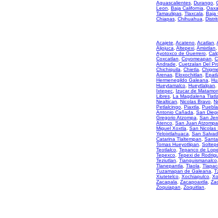
Aguascalientes
,
Durango
,
Leon
,
Baja California
,
Oaxa
Tamaulipas
,
Tlaxcala
,
Baja 
Chiapas
,
Chihuahua
,
Distri
Acajete
,
Acateno
,
Acatlan
,
Aljojuca
,
Altepexi
,
Amixtlan
,
Ayotoxco de Guerrero
,
Cal
Coxcatlan
,
Coyomeapan
,
C
Andrade
,
Cuetzalan Del Pr
Chichiquila
,
Chietla
,
Chigme
Arenas
,
Eloxochitlan
,
Epatl
Hermenegildo Galeana
,
Hu
Hueytamalco
,
Hueytlalpan
,
Ixtepec
,
Izucar de Matamor
Libres
,
La Magdalena Tlatl
Nealtican
,
Nicolas Bravo
,
N
Petlalcingo
,
Piaxtla
,
Puebla
Antonio Cañada
,
San Diego
Gregorio Atzompa
,
San Jer
Atenco
,
San Juan Atzompa
Miguel Xoxtla
,
San Nicolas
Yeloixtlahuaca
,
San Salvad
Catarina Tlaltempan
,
Santa
Tomas Hueyotlipan
,
Soltep
Teotlalco
,
Tepanco de Lop
Tepexco
,
Tepexi de Rodrig
Teziutlan
,
Tianguismanalco
Tlanepantla
,
Tlaola
,
Tlapac
Tuzamapan de Galeana
,
T
Xiutetelco
,
Xochiapulco
,
Xo
Zacapala
,
Zacapoaxtla
,
Zac
Zoquiapan
,
Zoquitlan
,