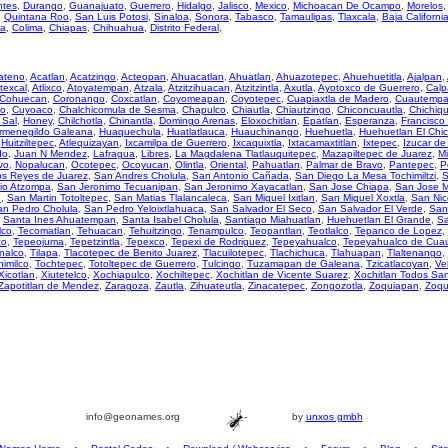
ntes
,
Durango
,
Guanajuato
,
Guerrero
,
Hidalgo
,
Jalisco
,
Mexico
,
Michoacan De Ocampo
,
Morelos
,
Quintana Roo
,
San Luis Potosi
,
Sinaloa
,
Sonora
,
Tabasco
,
Tamaulipas
,
Tlaxcala
,
Baja Californi
za
,
Colima
,
Chiapas
,
Chihuahua
,
Distrito Federal
,
ateno
,
Acatlan
,
Acatzingo
,
Acteopan
,
Ahuacatlan
,
Ahuatlan
,
Ahuazotepec
,
Ahuehuetitla
,
Ajalpan
,
texcal
,
Atlixco
,
Atoyatempan
,
Atzala
,
Atzitzihuacan
,
Atzitzintla
,
Axutla
,
Ayotoxco de Guerrero
,
Calp
Cohuecan
,
Coronango
,
Coxcatlan
,
Coyomeapan
,
Coyotepec
,
Cuapiaxtla de Madero
,
Cuautemp
so
,
Cuyoaco
,
Chalchicomula de Sesma
,
Chapulco
,
Chiautla
,
Chiautzingo
,
Chiconcuautla
,
Chichiqu
 Sal
,
Honey
,
Chilchotla
,
Chinantla
,
Domingo Arenas
,
Eloxochitlan
,
Epatlan
,
Esperanza
,
Francisco
rmenegildo Galeana
,
Huaquechula
,
Huatlatlauca
,
Huauchinango
,
Huehuetla
,
Huehuetlan El Chi
,
Huitziltepec
,
Atlequizayan
,
Ixcamilpa de Guerrero
,
Ixcaquixtla
,
Ixtacamaxtitlan
,
Ixtepec
,
Izucar d
do
,
Juan N Mendez
,
Lafragua
,
Libres
,
La Magdalena Tlatlauquitepec
,
Mazapiltepec de Juarez
,
Mi
vo
,
Nopalucan
,
Ocotepec
,
Ocoyucan
,
Olintla
,
Oriental
,
Pahuatlan
,
Palmar de Bravo
,
Pantepec
,
P
os Reyes de Juarez
,
San Andres Cholula
,
San Antonio Cañada
,
San Diego La Mesa Tochimiltzi
,
S
io Atzompa
,
San Jeronimo Tecuanipan
,
San Jeronimo Xayacatlan
,
San Jose Chiapa
,
San Jose M
n
,
San Martin Totoltepec
,
San Matias Tlalancaleca
,
San Miguel Ixitlan
,
San Miguel Xoxtla
,
San Nic
an Pedro Cholula
,
San Pedro Yeloixtlahuaca
,
San Salvador El Seco
,
San Salvador El Verde
,
San
,
Santa Ines Ahuatempan
,
Santa Isabel Cholula
,
Santiago Miahuatlan
,
Huehuetlan El Grande
,
Sa
lco
,
Tecomatlan
,
Tehuacan
,
Tehuitzingo
,
Tenampulco
,
Teopantlan
,
Teotlalco
,
Tepanco de Lopez
,
co
,
Tepeojuma
,
Tepetzintla
,
Tepexco
,
Tepexi de Rodriguez
,
Tepeyahualco
,
Tepeyahualco de Cua
nalco
,
Tilapa
,
Tlacotepec de Benito Juarez
,
Tlacuilotepec
,
Tlachichuca
,
Tlahuapan
,
Tlaltenango
,
himilco
,
Tochtepec
,
Totoltepec de Guerrero
,
Tulcingo
,
Tuzamapan de Galeana
,
Tzicatlacoyan
,
Ve
Xicotlan
,
Xiutetelco
,
Xochiapulco
,
Xochiltepec
,
Xochitlan de Vicente Suarez
,
Xochitlan Todos Sa
Zapotitlan de Mendez
,
Zaragoza
,
Zautla
,
Zihuateutla
,
Zinacatepec
,
Zongozotla
,
Zoquiapan
,
Zoqu
info@geonames.org
by
unxos gmbh