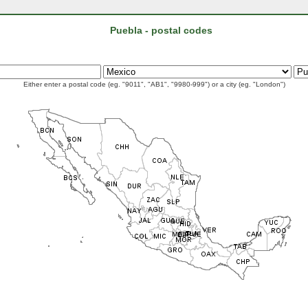
Puebla - postal codes
Either enter a postal code (eg. "9011", "AB1", "9980-999") or a city (eg. "London")