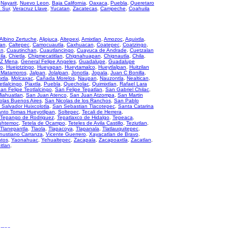
,
Nayarit
,
Nuevo Leon
,
Baja California
,
Oaxaca
,
Puebla
,
Queretaro
a Sur
,
Veracruz Llave
,
Yucatan
,
Zacatecas
,
Campeche
,
Coahuila
Albino Zertuche
,
Aljojuca
,
Altepexi
,
Amixtlan
,
Amozoc
,
Aquixtla
,
an
,
Caltepec
,
Camocuautla
,
Caxhuacan
,
Coatepec
,
Coatzingo
,
an
,
Cuautinchan
,
Cuautlancingo
,
Cuayuca de Andrade
,
Cuetzalan
ila
,
Chietla
,
Chigmecatitlan
,
Chignahuapan
,
Chignautla
,
Chila
,
 Z Mena
,
General Felipe Angeles
,
Guadalupe
,
Guadalupe
co
,
Huejotzingo
,
Hueyapan
,
Hueytamalco
,
Hueytlalpan
,
Huitzilan
e Matamoros
,
Jalpan
,
Jolalpan
,
Jonotla
,
Jopala
,
Juan C Bonilla
,
xtla
,
Molcaxac
,
Cañada Morelos
,
Naupan
,
Nauzontla
,
Nealtican
,
etlalcingo
,
Piaxtla
,
Puebla
,
Quecholac
,
Quimixtlan
,
Rafael Lara
an Felipe Teotlalcingo
,
San Felipe Tepatlan
,
San Gabriel Chilac
,
iahuatlan
,
San Juan Atenco
,
San Juan Atzompa
,
San Martin
olas Buenos Aires
,
San Nicolas de los Ranchos
,
San Pablo
 Salvador Huixcolotla
,
San Sebastian Tlacotepec
,
Santa Catarina
nto Tomas Hueyotlipan
,
Soltepec
,
Tecali de Herrera
,
Tepango de Rodriguez
,
Tepatlaxco de Hidalgo
,
Tepeaca
,
uhtemoc
,
Tetela de Ocampo
,
Teteles de Avila Castillo
,
Teziutlan
,
Tlanepantla
,
Tlaola
,
Tlapacoya
,
Tlapanala
,
Tlatlauquitepec
,
nustiano Carranza
,
Vicente Guerrero
,
Xayacatlan de Bravo
,
ntos
,
Yaonahuac
,
Yehualtepec
,
Zacapala
,
Zacapoaxtla
,
Zacatlan
,
itlan
,