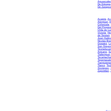
Aguascalie
De Arteaga
De Zarago
Acajete
,
Ac
Atempan
,
A
Cohetzala
,
Del Progre
Chila de La
Victoria
,
He
de Serdan
Juan Galin
Nicolas Bra
Grajales
,
L
San Gregor
Texmeluca
Anicano
,
S
Tlaltempan
Tecamacha
Tepemaxal
Tianguisma
Tlaxco
,
Toc
Xicotepec
,
Zapotitlan
,