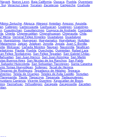
,
Nayarit
,
Nuevo Leon
,
Baja California
,
Oaxaca
,
Puebla
,
Queretaro
a Sur
,
Veracruz Llave
,
Yucatan
,
Zacatecas
,
Campeche
,
Coahuila
Albino Zertuche
,
Aljojuca
,
Altepexi
,
Amixtlan
,
Amozoc
,
Aquixtla
,
an
,
Caltepec
,
Camocuautla
,
Caxhuacan
,
Coatepec
,
Coatzingo
,
an
,
Cuautinchan
,
Cuautlancingo
,
Cuayuca de Andrade
,
Cuetzalan
ila
,
Chietla
,
Chigmecatitlan
,
Chignahuapan
,
Chignautla
,
Chila
,
 Z Mena
,
General Felipe Angeles
,
Guadalupe
,
Guadalupe
co
,
Huejotzingo
,
Hueyapan
,
Hueytamalco
,
Hueytlalpan
,
Huitzilan
e Matamoros
,
Jalpan
,
Jolalpan
,
Jonotla
,
Jopala
,
Juan C Bonilla
,
xtla
,
Molcaxac
,
Cañada Morelos
,
Naupan
,
Nauzontla
,
Nealtican
,
etlalcingo
,
Piaxtla
,
Puebla
,
Quecholac
,
Quimixtlan
,
Rafael Lara
an Felipe Teotlalcingo
,
San Felipe Tepatlan
,
San Gabriel Chilac
,
iahuatlan
,
San Juan Atenco
,
San Juan Atzompa
,
San Martin
olas Buenos Aires
,
San Nicolas de los Ranchos
,
San Pablo
 Salvador Huixcolotla
,
San Sebastian Tlacotepec
,
Santa Catarina
nto Tomas Hueyotlipan
,
Soltepec
,
Tecali de Herrera
,
Tepango de Rodriguez
,
Tepatlaxco de Hidalgo
,
Tepeaca
,
uhtemoc
,
Tetela de Ocampo
,
Teteles de Avila Castillo
,
Teziutlan
,
Tlanepantla
,
Tlaola
,
Tlapacoya
,
Tlapanala
,
Tlatlauquitepec
,
nustiano Carranza
,
Vicente Guerrero
,
Xayacatlan de Bravo
,
ntos
,
Yaonahuac
,
Yehualtepec
,
Zacapala
,
Zacapoaxtla
,
Zacatlan
,
itlan
,