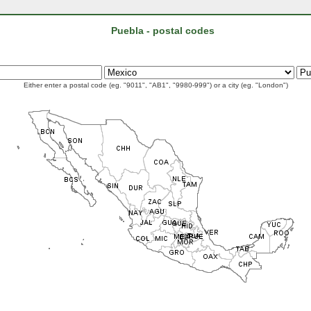
Puebla - postal codes
Either enter a postal code (eg. "9011", "AB1", "9980-999") or a city (eg. "London")