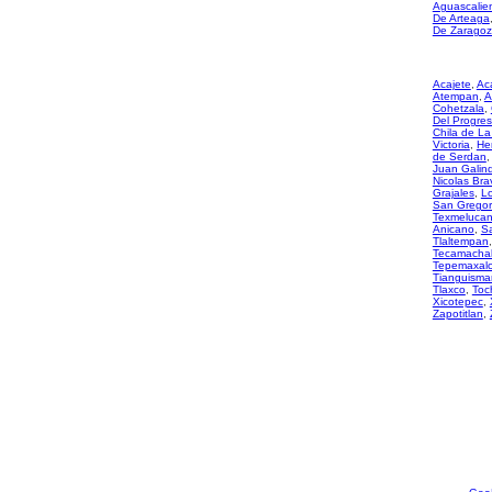
Aguascalie
De Arteaga
De Zarago
Acajete
,
Ac
Atempan
,
A
Cohetzala
,
Del Progre
Chila de La
Victoria
,
He
de Serdan
Juan Galin
Nicolas Bra
Grajales
,
L
San Gregor
Texmeluca
Anicano
,
S
Tlaltempan
Tecamacha
Tepemaxal
Tianguisma
Tlaxco
,
Toc
Xicotepec
,
Zapotitlan
,