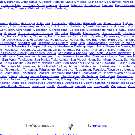
ntes
,
Durango
,
Guanajuato
,
Guerrero
,
Hidalgo
,
Jalisco
,
Mexico
,
Michoacan De Ocampo
,
Morelos
,
Quintana Roo
,
San Luis Potosi
,
Sinaloa
,
Sonora
,
Tabasco
,
Tamaulipas
,
Tlaxcala
,
Baja Californi
za
,
Colima
,
Chiapas
,
Chihuahua
,
Distrito Federal
,
ateno
,
Acatlan
,
Acatzingo
,
Acteopan
,
Ahuacatlan
,
Ahuatlan
,
Ahuazotepec
,
Ahuehuetitla
,
Ajalpan
,
texcal
,
Atlixco
,
Atoyatempan
,
Atzala
,
Atzitzihuacan
,
Atzitzintla
,
Axutla
,
Ayotoxco de Guerrero
,
Calp
Cohuecan
,
Coronango
,
Coxcatlan
,
Coyomeapan
,
Coyotepec
,
Cuapiaxtla de Madero
,
Cuautemp
so
,
Cuyoaco
,
Chalchicomula de Sesma
,
Chapulco
,
Chiautla
,
Chiautzingo
,
Chiconcuautla
,
Chichiqu
 Sal
,
Honey
,
Chilchotla
,
Chinantla
,
Domingo Arenas
,
Eloxochitlan
,
Epatlan
,
Esperanza
,
Francisco
rmenegildo Galeana
,
Huaquechula
,
Huatlatlauca
,
Huauchinango
,
Huehuetla
,
Huehuetlan El Chi
,
Huitziltepec
,
Atlequizayan
,
Ixcamilpa de Guerrero
,
Ixcaquixtla
,
Ixtacamaxtitlan
,
Ixtepec
,
Izucar d
do
,
Juan N Mendez
,
Lafragua
,
Libres
,
La Magdalena Tlatlauquitepec
,
Mazapiltepec de Juarez
,
Mi
vo
,
Nopalucan
,
Ocotepec
,
Ocoyucan
,
Olintla
,
Oriental
,
Pahuatlan
,
Palmar de Bravo
,
Pantepec
,
P
os Reyes de Juarez
,
San Andres Cholula
,
San Antonio Cañada
,
San Diego La Mesa Tochimiltzi
,
S
io Atzompa
,
San Jeronimo Tecuanipan
,
San Jeronimo Xayacatlan
,
San Jose Chiapa
,
San Jose M
n
,
San Martin Totoltepec
,
San Matias Tlalancaleca
,
San Miguel Ixitlan
,
San Miguel Xoxtla
,
San Nic
an Pedro Cholula
,
San Pedro Yeloixtlahuaca
,
San Salvador El Seco
,
San Salvador El Verde
,
San
,
Santa Ines Ahuatempan
,
Santa Isabel Cholula
,
Santiago Miahuatlan
,
Huehuetlan El Grande
,
Sa
lco
,
Tecomatlan
,
Tehuacan
,
Tehuitzingo
,
Tenampulco
,
Teopantlan
,
Teotlalco
,
Tepanco de Lopez
,
co
,
Tepeojuma
,
Tepetzintla
,
Tepexco
,
Tepexi de Rodriguez
,
Tepeyahualco
,
Tepeyahualco de Cua
nalco
,
Tilapa
,
Tlacotepec de Benito Juarez
,
Tlacuilotepec
,
Tlachichuca
,
Tlahuapan
,
Tlaltenango
,
himilco
,
Tochtepec
,
Totoltepec de Guerrero
,
Tulcingo
,
Tuzamapan de Galeana
,
Tzicatlacoyan
,
Ve
Xicotlan
,
Xiutetelco
,
Xochiapulco
,
Xochiltepec
,
Xochitlan de Vicente Suarez
,
Xochitlan Todos Sa
Zapotitlan de Mendez
,
Zaragoza
,
Zautla
,
Zihuateutla
,
Zinacatepec
,
Zongozotla
,
Zoquiapan
,
Zoqu
info@geonames.org
by
unxos gmbh