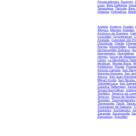
Aguascalientes
,
Durango
,
Leon
,
Baja California
,
Oaxa
Tamaulipas
,
Tlaxcala
,
Baja 
Chiapas
,
Chihuahua
,
Distri
Acajete
,
Acateno
,
Acatlan
,
Aljojuca
,
Altepexi
,
Amixtlan
,
Ayotoxco de Guerrero
,
Cal
Coxcatlan
,
Coyomeapan
,
C
Andrade
,
Cuetzalan Del Pr
Chichiquila
,
Chietla
,
Chigme
Arenas
,
Eloxochitlan
,
Epatl
Hermenegildo Galeana
,
Hu
Hueytamalco
,
Hueytlalpan
,
Ixtepec
,
Izucar de Matamor
Libres
,
La Magdalena Tlatl
Nealtican
,
Nicolas Bravo
,
N
Petlalcingo
,
Piaxtla
,
Puebla
Antonio Cañada
,
San Diego
Gregorio Atzompa
,
San Jer
Atenco
,
San Juan Atzompa
Miguel Xoxtla
,
San Nicolas
Yeloixtlahuaca
,
San Salvad
Catarina Tlaltempan
,
Santa
Tomas Hueyotlipan
,
Soltep
Teotlalco
,
Tepanco de Lop
Tepexco
,
Tepexi de Rodrig
Teziutlan
,
Tianguismanalco
Tlanepantla
,
Tlaola
,
Tlapac
Tuzamapan de Galeana
,
T
Xiutetelco
,
Xochiapulco
,
Xo
Zacapala
,
Zacapoaxtla
,
Zac
Zoquiapan
,
Zoquitlan
,