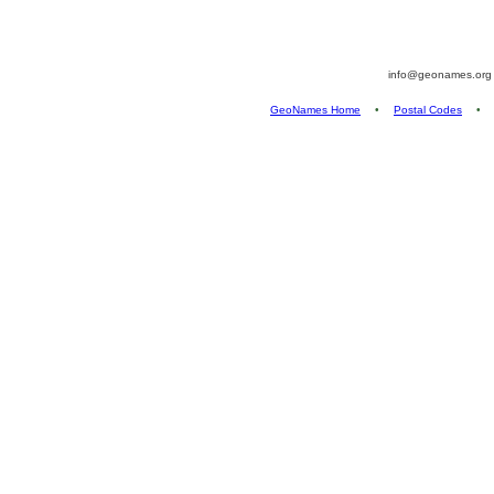
info@geonames.or
GeoNames Home
•
Postal Codes
•