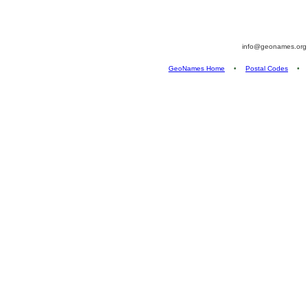
info@geonames.or
GeoNames Home
•
Postal Codes
•