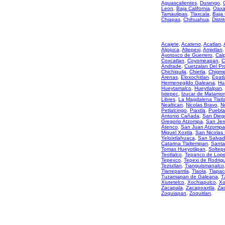
Aguascalientes
,
Durango
,
Leon
,
Baja California
,
Oaxa
Tamaulipas
,
Tlaxcala
,
Baja 
Chiapas
,
Chihuahua
,
Distri
Acajete
,
Acateno
,
Acatlan
,
Aljojuca
,
Altepexi
,
Amixtlan
,
Ayotoxco de Guerrero
,
Cal
Coxcatlan
,
Coyomeapan
,
C
Andrade
,
Cuetzalan Del Pr
Chichiquila
,
Chietla
,
Chigme
Arenas
,
Eloxochitlan
,
Epatl
Hermenegildo Galeana
,
Hu
Hueytamalco
,
Hueytlalpan
,
Ixtepec
,
Izucar de Matamor
Libres
,
La Magdalena Tlatl
Nealtican
,
Nicolas Bravo
,
N
Petlalcingo
,
Piaxtla
,
Puebla
Antonio Cañada
,
San Diego
Gregorio Atzompa
,
San Jer
Atenco
,
San Juan Atzompa
Miguel Xoxtla
,
San Nicolas
Yeloixtlahuaca
,
San Salvad
Catarina Tlaltempan
,
Santa
Tomas Hueyotlipan
,
Soltep
Teotlalco
,
Tepanco de Lop
Tepexco
,
Tepexi de Rodrig
Teziutlan
,
Tianguismanalco
Tlanepantla
,
Tlaola
,
Tlapac
Tuzamapan de Galeana
,
T
Xiutetelco
,
Xochiapulco
,
Xo
Zacapala
,
Zacapoaxtla
,
Zac
Zoquiapan
,
Zoquitlan
,