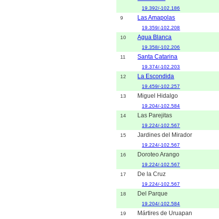
19.392/-102.186
Las Amapolas
9
19.359/-102.208
Agua Blanca
10
19.358/-102.206
Santa Catarina
11
19.374/-102.203
La Escondida
12
19.459/-102.257
Miguel Hidalgo
13
19.204/-102.584
Las Parejitas
14
19.224/-102.567
Jardines del Mirador
15
19.224/-102.567
Doroteo Arango
16
19.224/-102.567
De la Cruz
17
19.224/-102.567
Del Parque
18
19.204/-102.584
Mártires de Uruapan
19