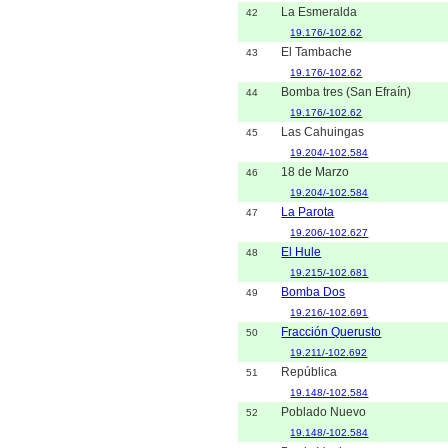
La Esmeralda
42
19.176/-102.62
El Tambache
43
19.176/-102.62
Bomba tres (San Efraín)
44
19.176/-102.62
Las Cahuingas
45
19.204/-102.584
18 de Marzo
46
19.204/-102.584
La Parota
47
19.206/-102.627
El Hule
48
19.215/-102.681
Bomba Dos
49
19.216/-102.691
Fracción Querusto
50
19.211/-102.692
República
51
19.148/-102.584
Poblado Nuevo
52
19.148/-102.584