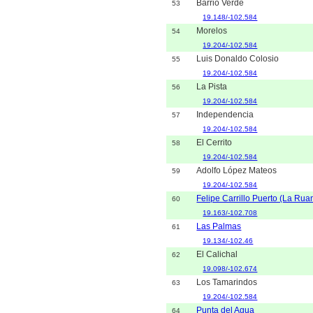
Barrio Verde
53
19.148/-102.584
Morelos
54
19.204/-102.584
Luis Donaldo Colosio
55
19.204/-102.584
La Pista
56
19.204/-102.584
Independencia
57
19.204/-102.584
El Cerrito
58
19.204/-102.584
Adolfo López Mateos
59
19.204/-102.584
Felipe Carrillo Puerto (La Rua
60
19.163/-102.708
Las Palmas
61
19.134/-102.46
El Calichal
62
19.098/-102.674
Los Tamarindos
63
19.204/-102.584
Punta del Agua
64