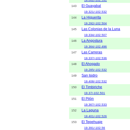
19.062/-102.531
El Guayabal
143
19.321/-102.532
La Higuerita
144
19.292/-102.504
Las Colonias de la Luna
145
19.334/-102.507
La Angostura
146
19.364/-102.496
Las Carreras
147
19.337/-102.536
El Ahogado
148
19.285/-102.532
San Isidro
149
19.408/-102.532
El Timbiriche
150
19.37/-102.501
El Pilón
151
19.367/-102.533
La Laguna
152
19.401/-102.526
El Tepehuaje
153
19.391/-102.56