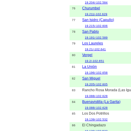
19.204/-102.584
Churumbel
76
19.211/-102.629
San Isidro (Capullo)
77
19.215/-102.606
San Pablo
78
19.191/-102.589
Los Laureles
79
19.21/-102.641
Vergel
80
19.2/-102.651
La Unión
81
19.196/-102.658
San Miguel
82
19.205/-102.605
Rancho Rosa Morada (Las Ig
83
19.088/-102.628
Buenavistilla (La Garita)
84
19.088/-102.628
Los Dos Potrillos
85
19.139/-102.532
El Chingadazo
86