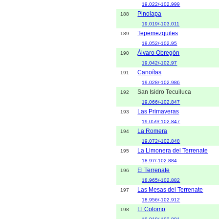
19.022/-102.999
Pinolapa
188
19.019/-103.011
Tepemezquites
189
19.052/-102.95
Álvaro Obregón
190
19.042/-102.97
Canoítas
191
19.028/-102.986
San Isidro Tecuiluca
192
19.066/-102.847
Las Primaveras
193
19.059/-102.847
La Romera
194
19.072/-102.848
La Limonera del Terrenate
195
18.97/-102.884
El Terrenate
196
18.965/-102.882
Las Mesas del Terrenate
197
18.956/-102.912
El Colomo
198