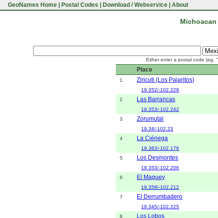
GeoNames Home
|
Postal Codes
|
Download / Webservice
|
About
Michoacan 
Either enter a postal code (eg. 
Place
Ziricuti (Los Pajaritos)
1
19.352/-102.229
Las Barrancas
2
19.353/-102.242
Zorumutal
3
19.34/-102.23
La Ciénega
4
19.383/-102.176
Los Desmontes
5
19.353/-102.206
El Maguey
6
19.358/-102.212
El Derrumbadero
7
19.345/-102.225
Los Lobos
8