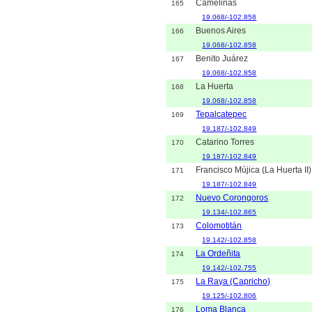
Camelinas
165
19.068/-102.858
Buenos Aires
166
19.068/-102.858
Benito Juárez
167
19.068/-102.858
La Huerta
168
19.068/-102.858
Tepalcatepec
169
19.187/-102.849
Catarino Torres
170
19.187/-102.849
Francisco Mújica (La Huerta II)
171
19.187/-102.849
Nuevo Corongoros
172
19.134/-102.865
Colomotitán
173
19.142/-102.858
La Ordeñita
174
19.142/-102.755
La Raya (Capricho)
175
19.125/-102.806
Loma Blanca
176