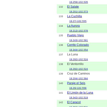
19.259/-102.535
El Salate
132
19.201/-102.573
La Cuchilla
133
19.27/-102.555
La Aurora
134
19.212/-102.578
Pueblo Viejo
135
19.243/-102.581
Cerrito Colorado
136
19.344/-102.554
La Luna
137
19.292/-102.524
El Ventorrillo
138
19.292/-102.524
Cruz de Caminos
139
19.204/-102.584
Paraje el Seis
140
19.29/-102.558
El Limón de la Luna
141
19.342/-102.519
El Caracol
142