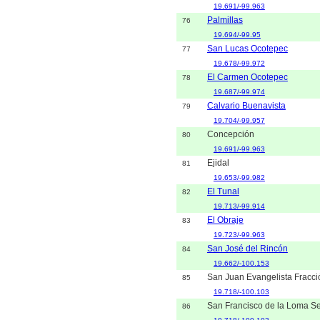
19.691/-99.963
Palmillas
76
19.694/-99.95
San Lucas Ocotepec
77
19.678/-99.972
El Carmen Ocotepec
78
19.687/-99.974
Calvario Buenavista
79
19.704/-99.957
Concepción
80
19.691/-99.963
Ejidal
81
19.653/-99.982
El Tunal
82
19.713/-99.914
El Obraje
83
19.723/-99.963
San José del Rincón
84
19.662/-100.153
San Juan Evangelista Fracci
85
19.718/-100.103
San Francisco de la Loma S
86