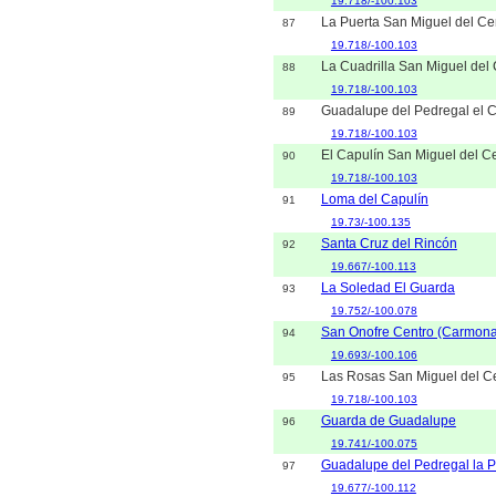
19.718/-100.103
La Puerta San Miguel del Ce
87
19.718/-100.103
La Cuadrilla San Miguel del
88
19.718/-100.103
Guadalupe del Pedregal el C
89
19.718/-100.103
El Capulín San Miguel del C
90
19.718/-100.103
Loma del Capulín
91
19.73/-100.135
Santa Cruz del Rincón
92
19.667/-100.113
La Soledad El Guarda
93
19.752/-100.078
San Onofre Centro (Carmona
94
19.693/-100.106
Las Rosas San Miguel del C
95
19.718/-100.103
Guarda de Guadalupe
96
19.741/-100.075
Guadalupe del Pedregal la 
97
19.677/-100.112