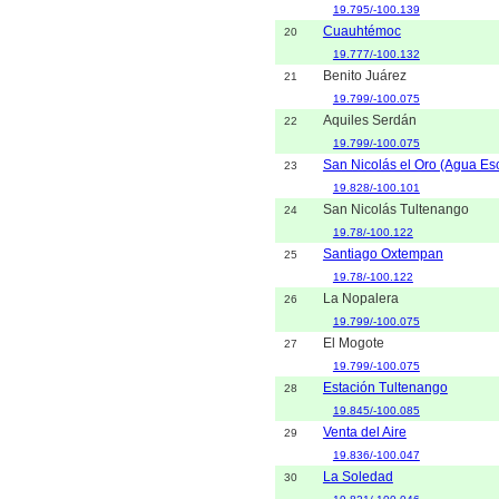
19.795/-100.139
Cuauhtémoc
20
19.777/-100.132
Benito Juárez
21
19.799/-100.075
Aquiles Serdán
22
19.799/-100.075
San Nicolás el Oro (Agua Es
23
19.828/-100.101
San Nicolás Tultenango
24
19.78/-100.122
Santiago Oxtempan
25
19.78/-100.122
La Nopalera
26
19.799/-100.075
El Mogote
27
19.799/-100.075
Estación Tultenango
28
19.845/-100.085
Venta del Aire
29
19.836/-100.047
La Soledad
30