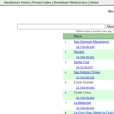
GeoNames Home
|
Postal Codes
|
Download / Webservice
|
About
Mex
Either enter a postal code (eg. 
Place
San Gregorio Macapexco
1
19.778/-99.638
Tercero
2
19.784/-99.661
Santa Cruz
3
19.73/-99.675
San Antonio Trojes
4
19.742/-99.659
Chute Grande
5
19.749/-99.663
Chute Chico
6
19.749/-99.663
La Malinche
7
19.749/-99.663
La Cruz (San Simón la Cruz)
8