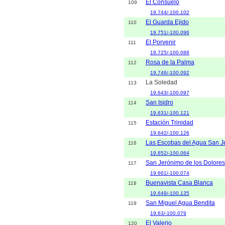
El Consuelo
109
19.744/-100.102
El Guarda Ejido
110
19.751/-100.096
El Porvenir
111
19.725/-100.088
Rosa de la Palma
112
19.746/-100.092
La Soledad
113
19.643/-100.097
San Isidro
114
19.631/-100.121
Estación Trinidad
115
19.642/-100.126
Las Escobas del Agua San J
116
19.652/-100.064
San Jerónimo de los Dolores
117
19.661/-100.074
Buenavista Casa Blanca
118
19.649/-100.135
San Miguel Agua Bendita
119
19.63/-100.079
El Valerio
120