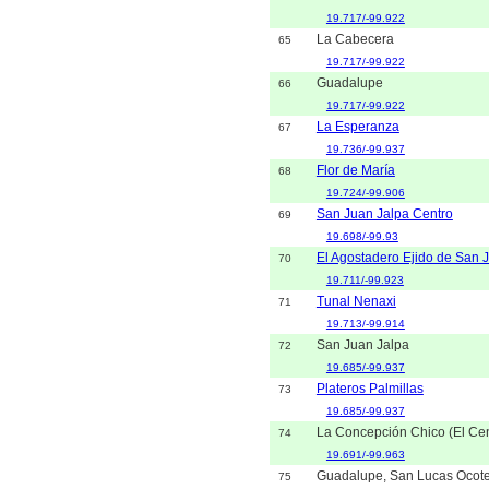
19.717/-99.922
La Cabecera
65
19.717/-99.922
Guadalupe
66
19.717/-99.922
La Esperanza
67
19.736/-99.937
Flor de María
68
19.724/-99.906
San Juan Jalpa Centro
69
19.698/-99.93
El Agostadero Ejido de San 
70
19.711/-99.923
Tunal Nenaxi
71
19.713/-99.914
San Juan Jalpa
72
19.685/-99.937
Plateros Palmillas
73
19.685/-99.937
La Concepción Chico (El Cen
74
19.691/-99.963
Guadalupe, San Lucas Ocot
75