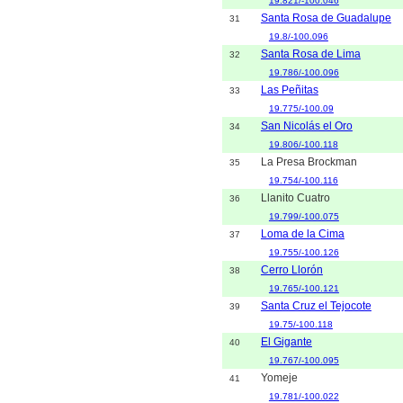
19.821/-100.046
Santa Rosa de Guadalupe
31
19.8/-100.096
Santa Rosa de Lima
32
19.786/-100.096
Las Peñitas
33
19.775/-100.09
San Nicolás el Oro
34
19.806/-100.118
La Presa Brockman
35
19.754/-100.116
Llanito Cuatro
36
19.799/-100.075
Loma de la Cima
37
19.755/-100.126
Cerro Llorón
38
19.765/-100.121
Santa Cruz el Tejocote
39
19.75/-100.118
El Gigante
40
19.767/-100.095
Yomeje
41
19.781/-100.022