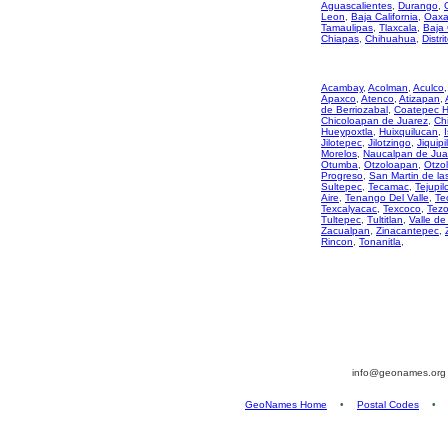
Aguascalientes
,
Durango
,
Leon
,
Baja California
,
Oaxa
Tamaulipas
,
Tlaxcala
,
Baja 
Chiapas
,
Chihuahua
,
Distri
Acambay
,
Acolman
,
Aculco
Apaxco
,
Atenco
,
Atizapan
,
de Berriozabal
,
Coatepec H
Chicoloapan de Juarez
,
Ch
Hueypoxtla
,
Huixquilucan
,
Jilotepec
,
Jilotzingo
,
Jiquipi
Morelos
,
Naucalpan de Jua
Otumba
,
Otzoloapan
,
Otzo
Progreso
,
San Martin de la
Sultepec
,
Tecamac
,
Tejupil
Aire
,
Tenango Del Valle
,
Te
Texcalyacac
,
Texcoco
,
Tez
Tultepec
,
Tultitlan
,
Valle de
Zacualpan
,
Zinacantepec
,
Rincon
,
Tonanitla
,
info@geonames.or
GeoNames Home
•
Postal Codes
•