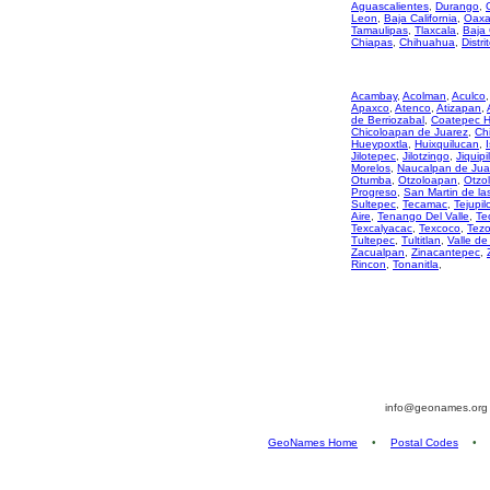
Aguascalientes
,
Durango
,
Leon
,
Baja California
,
Oaxa
Tamaulipas
,
Tlaxcala
,
Baja 
Chiapas
,
Chihuahua
,
Distri
Acambay
,
Acolman
,
Aculco
Apaxco
,
Atenco
,
Atizapan
,
de Berriozabal
,
Coatepec H
Chicoloapan de Juarez
,
Ch
Hueypoxtla
,
Huixquilucan
,
Jilotepec
,
Jilotzingo
,
Jiquipi
Morelos
,
Naucalpan de Jua
Otumba
,
Otzoloapan
,
Otzo
Progreso
,
San Martin de la
Sultepec
,
Tecamac
,
Tejupil
Aire
,
Tenango Del Valle
,
Te
Texcalyacac
,
Texcoco
,
Tez
Tultepec
,
Tultitlan
,
Valle de
Zacualpan
,
Zinacantepec
,
Rincon
,
Tonanitla
,
info@geonames.or
GeoNames Home
•
Postal Codes
•