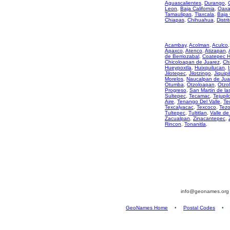
Aguascalientes
,
Durango
,
Leon
,
Baja California
,
Oaxa
Tamaulipas
,
Tlaxcala
,
Baja 
Chiapas
,
Chihuahua
,
Distri
Acambay
,
Acolman
,
Aculco
Apaxco
,
Atenco
,
Atizapan
,
de Berriozabal
,
Coatepec H
Chicoloapan de Juarez
,
Ch
Hueypoxtla
,
Huixquilucan
,
Jilotepec
,
Jilotzingo
,
Jiquipi
Morelos
,
Naucalpan de Jua
Otumba
,
Otzoloapan
,
Otzo
Progreso
,
San Martin de la
Sultepec
,
Tecamac
,
Tejupil
Aire
,
Tenango Del Valle
,
Te
Texcalyacac
,
Texcoco
,
Tez
Tultepec
,
Tultitlan
,
Valle de
Zacualpan
,
Zinacantepec
,
Rincon
,
Tonanitla
,
info@geonames.or
GeoNames Home
•
Postal Codes
•