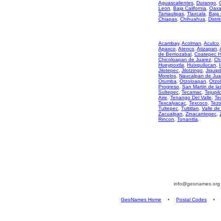
Aguascalientes
,
Durango
,
Leon
,
Baja California
,
Oaxa
Tamaulipas
,
Tlaxcala
,
Baja 
Chiapas
,
Chihuahua
,
Distri
Acambay
,
Acolman
,
Aculco
Apaxco
,
Atenco
,
Atizapan
,
de Berriozabal
,
Coatepec H
Chicoloapan de Juarez
,
Ch
Hueypoxtla
,
Huixquilucan
,
Jilotepec
,
Jilotzingo
,
Jiquipi
Morelos
,
Naucalpan de Jua
Otumba
,
Otzoloapan
,
Otzo
Progreso
,
San Martin de la
Sultepec
,
Tecamac
,
Tejupil
Aire
,
Tenango Del Valle
,
Te
Texcalyacac
,
Texcoco
,
Tez
Tultepec
,
Tultitlan
,
Valle de
Zacualpan
,
Zinacantepec
,
Rincon
,
Tonanitla
,
info@geonames.or
GeoNames Home
•
Postal Codes
•