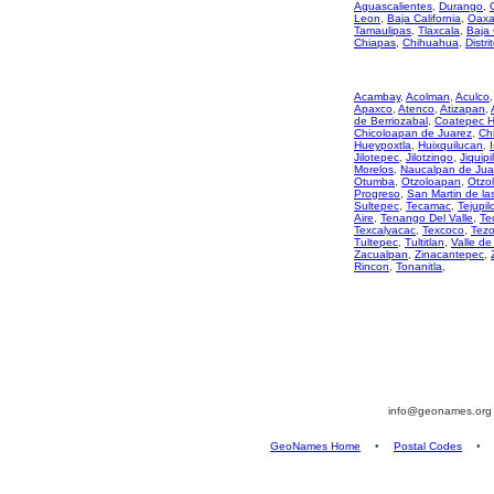
Aguascalientes
,
Durango
,
Leon
,
Baja California
,
Oaxa
Tamaulipas
,
Tlaxcala
,
Baja 
Chiapas
,
Chihuahua
,
Distri
Acambay
,
Acolman
,
Aculco
Apaxco
,
Atenco
,
Atizapan
,
de Berriozabal
,
Coatepec H
Chicoloapan de Juarez
,
Ch
Hueypoxtla
,
Huixquilucan
,
Jilotepec
,
Jilotzingo
,
Jiquipi
Morelos
,
Naucalpan de Jua
Otumba
,
Otzoloapan
,
Otzo
Progreso
,
San Martin de la
Sultepec
,
Tecamac
,
Tejupil
Aire
,
Tenango Del Valle
,
Te
Texcalyacac
,
Texcoco
,
Tez
Tultepec
,
Tultitlan
,
Valle de
Zacualpan
,
Zinacantepec
,
Rincon
,
Tonanitla
,
info@geonames.or
GeoNames Home
•
Postal Codes
•