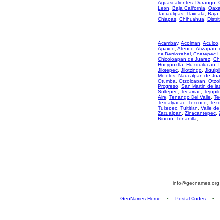
Aguascalientes
,
Durango
,
Leon
,
Baja California
,
Oaxa
Tamaulipas
,
Tlaxcala
,
Baja 
Chiapas
,
Chihuahua
,
Distri
Acambay
,
Acolman
,
Aculco
Apaxco
,
Atenco
,
Atizapan
,
de Berriozabal
,
Coatepec H
Chicoloapan de Juarez
,
Ch
Hueypoxtla
,
Huixquilucan
,
Jilotepec
,
Jilotzingo
,
Jiquipi
Morelos
,
Naucalpan de Jua
Otumba
,
Otzoloapan
,
Otzo
Progreso
,
San Martin de la
Sultepec
,
Tecamac
,
Tejupil
Aire
,
Tenango Del Valle
,
Te
Texcalyacac
,
Texcoco
,
Tez
Tultepec
,
Tultitlan
,
Valle de
Zacualpan
,
Zinacantepec
,
Rincon
,
Tonanitla
,
info@geonames.or
GeoNames Home
•
Postal Codes
•