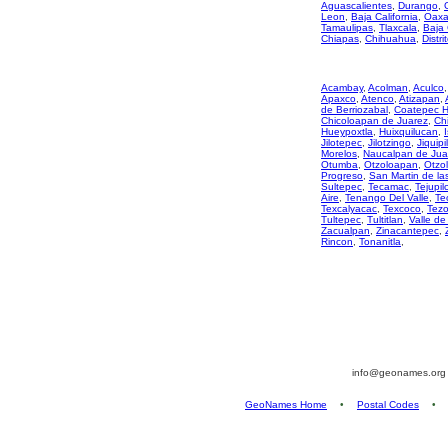
Aguascalientes
,
Durango
,
Leon
,
Baja California
,
Oaxa
Tamaulipas
,
Tlaxcala
,
Baja 
Chiapas
,
Chihuahua
,
Distri
Acambay
,
Acolman
,
Aculco
Apaxco
,
Atenco
,
Atizapan
,
de Berriozabal
,
Coatepec H
Chicoloapan de Juarez
,
Ch
Hueypoxtla
,
Huixquilucan
,
Jilotepec
,
Jilotzingo
,
Jiquipi
Morelos
,
Naucalpan de Jua
Otumba
,
Otzoloapan
,
Otzo
Progreso
,
San Martin de la
Sultepec
,
Tecamac
,
Tejupil
Aire
,
Tenango Del Valle
,
Te
Texcalyacac
,
Texcoco
,
Tez
Tultepec
,
Tultitlan
,
Valle de
Zacualpan
,
Zinacantepec
,
Rincon
,
Tonanitla
,
info@geonames.or
GeoNames Home
•
Postal Codes
•