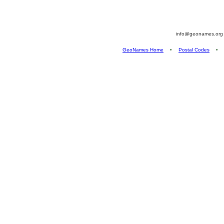
info@geonames.or
GeoNames Home
•
Postal Codes
•