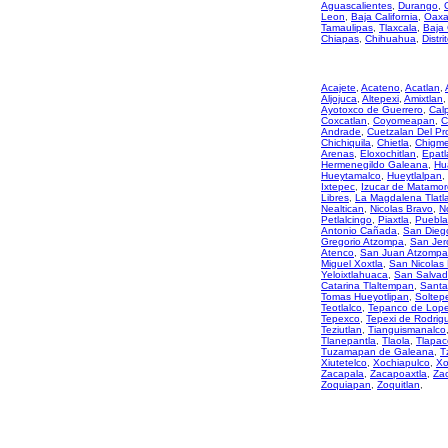
Aguascalientes
,
Durango
,
Leon
,
Baja California
,
Oaxa
Tamaulipas
,
Tlaxcala
,
Baja 
Chiapas
,
Chihuahua
,
Distri
Acajete
,
Acateno
,
Acatlan
,
Aljojuca
,
Altepexi
,
Amixtlan
,
Ayotoxco de Guerrero
,
Cal
Coxcatlan
,
Coyomeapan
,
C
Andrade
,
Cuetzalan Del Pr
Chichiquila
,
Chietla
,
Chigme
Arenas
,
Eloxochitlan
,
Epatl
Hermenegildo Galeana
,
Hu
Hueytamalco
,
Hueytlalpan
,
Ixtepec
,
Izucar de Matamor
Libres
,
La Magdalena Tlatl
Nealtican
,
Nicolas Bravo
,
N
Petlalcingo
,
Piaxtla
,
Puebla
Antonio Cañada
,
San Diego
Gregorio Atzompa
,
San Jer
Atenco
,
San Juan Atzompa
Miguel Xoxtla
,
San Nicolas
Yeloixtlahuaca
,
San Salvad
Catarina Tlaltempan
,
Santa
Tomas Hueyotlipan
,
Soltep
Teotlalco
,
Tepanco de Lop
Tepexco
,
Tepexi de Rodrig
Teziutlan
,
Tianguismanalco
Tlanepantla
,
Tlaola
,
Tlapac
Tuzamapan de Galeana
,
T
Xiutetelco
,
Xochiapulco
,
Xo
Zacapala
,
Zacapoaxtla
,
Zac
Zoquiapan
,
Zoquitlan
,