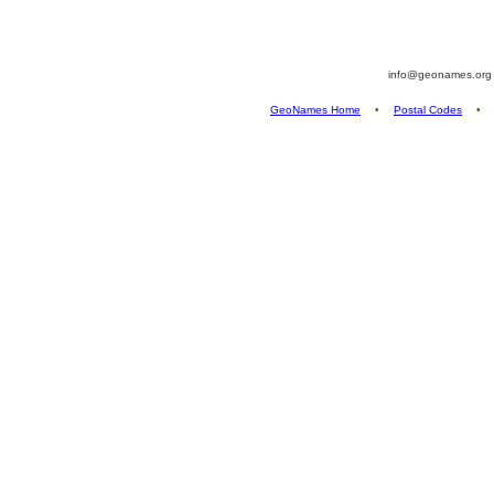
info@geonames.or
GeoNames Home
•
Postal Codes
•