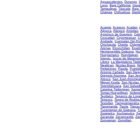
Aguascalientes
,
Durango
,
Leon
,
Baja California
,
Oaxa
Tamaulipas
,
Tlaxcala
,
Baja 
Chiapas
,
Chihuahua
,
Distri
Acajete
,
Acateno
,
Acatlan
,
Aljojuca
,
Altepexi
,
Amixtlan
,
Ayotoxco de Guerrero
,
Cal
Coxcatlan
,
Coyomeapan
,
C
Andrade
,
Cuetzalan Del Pr
Chichiquila
,
Chietla
,
Chigme
Arenas
,
Eloxochitlan
,
Epatl
Hermenegildo Galeana
,
Hu
Hueytamalco
,
Hueytlalpan
,
Ixtepec
,
Izucar de Matamor
Libres
,
La Magdalena Tlatl
Nealtican
,
Nicolas Bravo
,
N
Petlalcingo
,
Piaxtla
,
Puebla
Antonio Cañada
,
San Diego
Gregorio Atzompa
,
San Jer
Atenco
,
San Juan Atzompa
Miguel Xoxtla
,
San Nicolas
Yeloixtlahuaca
,
San Salvad
Catarina Tlaltempan
,
Santa
Tomas Hueyotlipan
,
Soltep
Teotlalco
,
Tepanco de Lop
Tepexco
,
Tepexi de Rodrig
Teziutlan
,
Tianguismanalco
Tlanepantla
,
Tlaola
,
Tlapac
Tuzamapan de Galeana
,
T
Xiutetelco
,
Xochiapulco
,
Xo
Zacapala
,
Zacapoaxtla
,
Zac
Zoquiapan
,
Zoquitlan
,