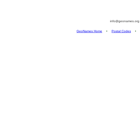
info@geonames.or
GeoNames Home
•
Postal Codes
•