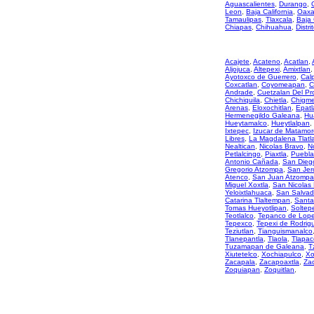
Aguascalientes
,
Durango
,
Leon
,
Baja California
,
Oaxa
Tamaulipas
,
Tlaxcala
,
Baja 
Chiapas
,
Chihuahua
,
Distri
Acajete
,
Acateno
,
Acatlan
,
Aljojuca
,
Altepexi
,
Amixtlan
,
Ayotoxco de Guerrero
,
Cal
Coxcatlan
,
Coyomeapan
,
C
Andrade
,
Cuetzalan Del Pr
Chichiquila
,
Chietla
,
Chigme
Arenas
,
Eloxochitlan
,
Epatl
Hermenegildo Galeana
,
Hu
Hueytamalco
,
Hueytlalpan
,
Ixtepec
,
Izucar de Matamor
Libres
,
La Magdalena Tlatl
Nealtican
,
Nicolas Bravo
,
N
Petlalcingo
,
Piaxtla
,
Puebla
Antonio Cañada
,
San Diego
Gregorio Atzompa
,
San Jer
Atenco
,
San Juan Atzompa
Miguel Xoxtla
,
San Nicolas
Yeloixtlahuaca
,
San Salvad
Catarina Tlaltempan
,
Santa
Tomas Hueyotlipan
,
Soltep
Teotlalco
,
Tepanco de Lop
Tepexco
,
Tepexi de Rodrig
Teziutlan
,
Tianguismanalco
Tlanepantla
,
Tlaola
,
Tlapac
Tuzamapan de Galeana
,
T
Xiutetelco
,
Xochiapulco
,
Xo
Zacapala
,
Zacapoaxtla
,
Zac
Zoquiapan
,
Zoquitlan
,