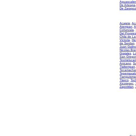
Aguascalie
De Arteaga
De Zarago
Acajete
,
Ac
Atempan
,
A
Cohetzala
,
Del Progre
Chila de La
Victoria
,
He
de Serdan
Juan Galin
Nicolas Bra
Grajales
,
L
San Gregor
Texmeluca
Anicano
,
S
Tlaltempan
Tecamacha
Tepemaxal
Tianguisma
Tlaxco
,
Toc
Xicotepec
,
Zapotitlan
,