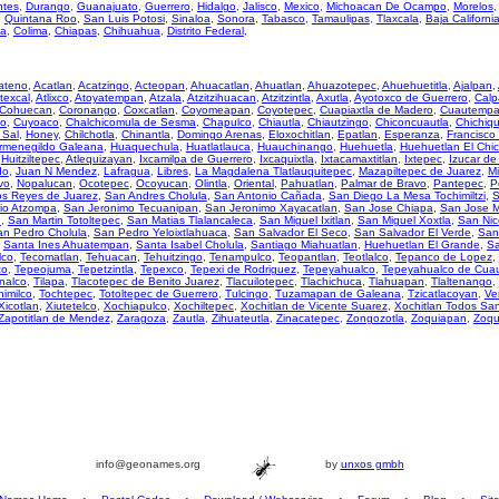
ntes
,
Durango
,
Guanajuato
,
Guerrero
,
Hidalgo
,
Jalisco
,
Mexico
,
Michoacan De Ocampo
,
Morelos
,
Quintana Roo
,
San Luis Potosi
,
Sinaloa
,
Sonora
,
Tabasco
,
Tamaulipas
,
Tlaxcala
,
Baja Californi
za
,
Colima
,
Chiapas
,
Chihuahua
,
Distrito Federal
,
ateno
,
Acatlan
,
Acatzingo
,
Acteopan
,
Ahuacatlan
,
Ahuatlan
,
Ahuazotepec
,
Ahuehuetitla
,
Ajalpan
,
texcal
,
Atlixco
,
Atoyatempan
,
Atzala
,
Atzitzihuacan
,
Atzitzintla
,
Axutla
,
Ayotoxco de Guerrero
,
Calp
Cohuecan
,
Coronango
,
Coxcatlan
,
Coyomeapan
,
Coyotepec
,
Cuapiaxtla de Madero
,
Cuautemp
so
,
Cuyoaco
,
Chalchicomula de Sesma
,
Chapulco
,
Chiautla
,
Chiautzingo
,
Chiconcuautla
,
Chichiqu
 Sal
,
Honey
,
Chilchotla
,
Chinantla
,
Domingo Arenas
,
Eloxochitlan
,
Epatlan
,
Esperanza
,
Francisco
rmenegildo Galeana
,
Huaquechula
,
Huatlatlauca
,
Huauchinango
,
Huehuetla
,
Huehuetlan El Chi
,
Huitziltepec
,
Atlequizayan
,
Ixcamilpa de Guerrero
,
Ixcaquixtla
,
Ixtacamaxtitlan
,
Ixtepec
,
Izucar d
do
,
Juan N Mendez
,
Lafragua
,
Libres
,
La Magdalena Tlatlauquitepec
,
Mazapiltepec de Juarez
,
Mi
vo
,
Nopalucan
,
Ocotepec
,
Ocoyucan
,
Olintla
,
Oriental
,
Pahuatlan
,
Palmar de Bravo
,
Pantepec
,
P
os Reyes de Juarez
,
San Andres Cholula
,
San Antonio Cañada
,
San Diego La Mesa Tochimiltzi
,
S
io Atzompa
,
San Jeronimo Tecuanipan
,
San Jeronimo Xayacatlan
,
San Jose Chiapa
,
San Jose M
n
,
San Martin Totoltepec
,
San Matias Tlalancaleca
,
San Miguel Ixitlan
,
San Miguel Xoxtla
,
San Nic
an Pedro Cholula
,
San Pedro Yeloixtlahuaca
,
San Salvador El Seco
,
San Salvador El Verde
,
San
,
Santa Ines Ahuatempan
,
Santa Isabel Cholula
,
Santiago Miahuatlan
,
Huehuetlan El Grande
,
Sa
lco
,
Tecomatlan
,
Tehuacan
,
Tehuitzingo
,
Tenampulco
,
Teopantlan
,
Teotlalco
,
Tepanco de Lopez
,
co
,
Tepeojuma
,
Tepetzintla
,
Tepexco
,
Tepexi de Rodriguez
,
Tepeyahualco
,
Tepeyahualco de Cua
nalco
,
Tilapa
,
Tlacotepec de Benito Juarez
,
Tlacuilotepec
,
Tlachichuca
,
Tlahuapan
,
Tlaltenango
,
himilco
,
Tochtepec
,
Totoltepec de Guerrero
,
Tulcingo
,
Tuzamapan de Galeana
,
Tzicatlacoyan
,
Ve
Xicotlan
,
Xiutetelco
,
Xochiapulco
,
Xochiltepec
,
Xochitlan de Vicente Suarez
,
Xochitlan Todos Sa
Zapotitlan de Mendez
,
Zaragoza
,
Zautla
,
Zihuateutla
,
Zinacatepec
,
Zongozotla
,
Zoquiapan
,
Zoqu
info@geonames.org
by
unxos gmbh