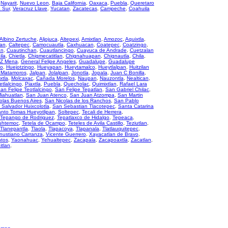
,
Nayarit
,
Nuevo Leon
,
Baja California
,
Oaxaca
,
Puebla
,
Queretaro
a Sur
,
Veracruz Llave
,
Yucatan
,
Zacatecas
,
Campeche
,
Coahuila
Albino Zertuche
,
Aljojuca
,
Altepexi
,
Amixtlan
,
Amozoc
,
Aquixtla
,
an
,
Caltepec
,
Camocuautla
,
Caxhuacan
,
Coatepec
,
Coatzingo
,
an
,
Cuautinchan
,
Cuautlancingo
,
Cuayuca de Andrade
,
Cuetzalan
ila
,
Chietla
,
Chigmecatitlan
,
Chignahuapan
,
Chignautla
,
Chila
,
 Z Mena
,
General Felipe Angeles
,
Guadalupe
,
Guadalupe
co
,
Huejotzingo
,
Hueyapan
,
Hueytamalco
,
Hueytlalpan
,
Huitzilan
e Matamoros
,
Jalpan
,
Jolalpan
,
Jonotla
,
Jopala
,
Juan C Bonilla
,
xtla
,
Molcaxac
,
Cañada Morelos
,
Naupan
,
Nauzontla
,
Nealtican
,
etlalcingo
,
Piaxtla
,
Puebla
,
Quecholac
,
Quimixtlan
,
Rafael Lara
an Felipe Teotlalcingo
,
San Felipe Tepatlan
,
San Gabriel Chilac
,
iahuatlan
,
San Juan Atenco
,
San Juan Atzompa
,
San Martin
olas Buenos Aires
,
San Nicolas de los Ranchos
,
San Pablo
 Salvador Huixcolotla
,
San Sebastian Tlacotepec
,
Santa Catarina
nto Tomas Hueyotlipan
,
Soltepec
,
Tecali de Herrera
,
Tepango de Rodriguez
,
Tepatlaxco de Hidalgo
,
Tepeaca
,
uhtemoc
,
Tetela de Ocampo
,
Teteles de Avila Castillo
,
Teziutlan
,
Tlanepantla
,
Tlaola
,
Tlapacoya
,
Tlapanala
,
Tlatlauquitepec
,
nustiano Carranza
,
Vicente Guerrero
,
Xayacatlan de Bravo
,
ntos
,
Yaonahuac
,
Yehualtepec
,
Zacapala
,
Zacapoaxtla
,
Zacatlan
,
itlan
,