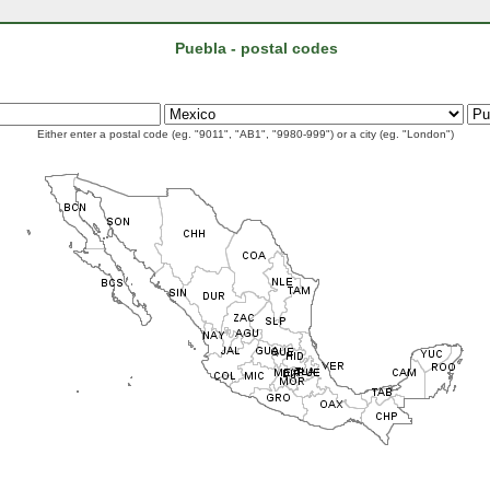
Puebla - postal codes
Either enter a postal code (eg. "9011", "AB1", "9980-999") or a city (eg. "London")