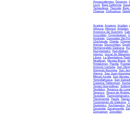
Aguascalientes
,
Durango
,
Leon
,
Baja California
,
Oaxa
Tamaulipas
,
Tlaxcala
,
Baja 
Chiapas
,
Chihuahua
,
Distri
Acajete
,
Acateno
,
Acatlan
,
Aljojuca
,
Altepexi
,
Amixtlan
,
Ayotoxco de Guerrero
,
Cal
Coxcatlan
,
Coyomeapan
,
C
Andrade
,
Cuetzalan Del Pr
Chichiquila
,
Chietla
,
Chigme
Arenas
,
Eloxochitlan
,
Epatl
Hermenegildo Galeana
,
Hu
Hueytamalco
,
Hueytlalpan
,
Ixtepec
,
Izucar de Matamor
Libres
,
La Magdalena Tlatl
Nealtican
,
Nicolas Bravo
,
N
Petlalcingo
,
Piaxtla
,
Puebla
Antonio Cañada
,
San Diego
Gregorio Atzompa
,
San Jer
Atenco
,
San Juan Atzompa
Miguel Xoxtla
,
San Nicolas
Yeloixtlahuaca
,
San Salvad
Catarina Tlaltempan
,
Santa
Tomas Hueyotlipan
,
Soltep
Teotlalco
,
Tepanco de Lop
Tepexco
,
Tepexi de Rodrig
Teziutlan
,
Tianguismanalco
Tlanepantla
,
Tlaola
,
Tlapac
Tuzamapan de Galeana
,
T
Xiutetelco
,
Xochiapulco
,
Xo
Zacapala
,
Zacapoaxtla
,
Zac
Zoquiapan
,
Zoquitlan
,