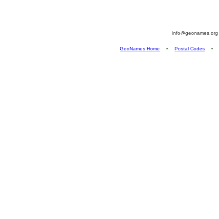
info@geonames.or
GeoNames Home
•
Postal Codes
•