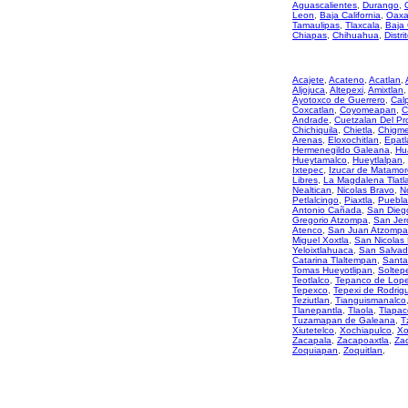
Aguascalientes
,
Durango
,
Leon
,
Baja California
,
Oaxa
Tamaulipas
,
Tlaxcala
,
Baja 
Chiapas
,
Chihuahua
,
Distri
Acajete
,
Acateno
,
Acatlan
,
Aljojuca
,
Altepexi
,
Amixtlan
,
Ayotoxco de Guerrero
,
Cal
Coxcatlan
,
Coyomeapan
,
C
Andrade
,
Cuetzalan Del Pr
Chichiquila
,
Chietla
,
Chigme
Arenas
,
Eloxochitlan
,
Epatl
Hermenegildo Galeana
,
Hu
Hueytamalco
,
Hueytlalpan
,
Ixtepec
,
Izucar de Matamor
Libres
,
La Magdalena Tlatl
Nealtican
,
Nicolas Bravo
,
N
Petlalcingo
,
Piaxtla
,
Puebla
Antonio Cañada
,
San Diego
Gregorio Atzompa
,
San Jer
Atenco
,
San Juan Atzompa
Miguel Xoxtla
,
San Nicolas
Yeloixtlahuaca
,
San Salvad
Catarina Tlaltempan
,
Santa
Tomas Hueyotlipan
,
Soltep
Teotlalco
,
Tepanco de Lop
Tepexco
,
Tepexi de Rodrig
Teziutlan
,
Tianguismanalco
Tlanepantla
,
Tlaola
,
Tlapac
Tuzamapan de Galeana
,
T
Xiutetelco
,
Xochiapulco
,
Xo
Zacapala
,
Zacapoaxtla
,
Zac
Zoquiapan
,
Zoquitlan
,