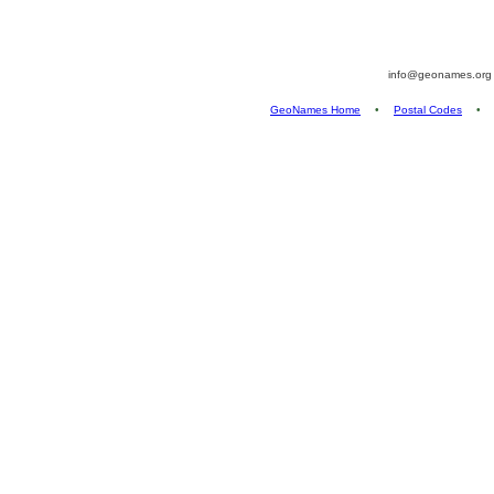
info@geonames.or
GeoNames Home
•
Postal Codes
•