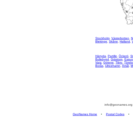
Stockholm
,
Västerbotten
,
N
Blekinge
,
Skåne
,
Halland
,
Härryda
,
Partille
,
Öckerö
,
S
Bollebygd
,
Grästorp
,
Essu
Vara
,
Götene
,
Tibro
,
Töreb
Borås
,
Ulricehamn
,
Åmål
,
M
info@geonames.or
GeoNames Home
•
Postal Codes
•