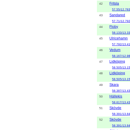
Fritsla
42
57.55/12.78
Sandared
43
57.71/12.79
Floby
44
58.133/13.3
Ulricehamn
45
57.792/13.4
Vedum
46
58.167/12.9
Lidköping
47
58.505/13.1
Lidköping
48
58.505/13.1
Skara
49
58.387/13.4
Hällekis
50
58.617/13.4
Skövde
51
58.391/13.8
Skövde
52
58.391/13.8