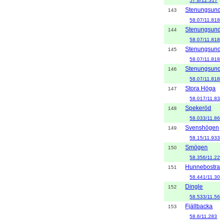
57.8/12.317
Stenungsun
143
58.07/11.81
Stenungsun
144
58.07/11.81
Stenungsun
145
58.07/11.81
Stenungsun
146
58.07/11.81
Stora Höga
147
58.017/11.8
Spekeröd
148
58.033/11.8
Svenshögen
149
58.15/11.93
Smögen
150
58.356/11.2
Hunnebostr
151
58.441/11.3
Dingle
152
58.533/11.5
Fjällbacka
153
58.6/11.283