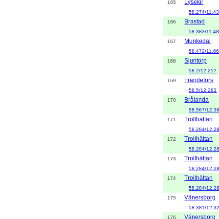
Lysekil
165
58.274/11.4
Brastad
166
58.383/11.4
Munkedal
167
58.472/11.6
Sjuntorp
168
58.2/12.217
Frändefors
169
58.5/12.283
Brålanda
170
58.567/12.3
Trollhättan
171
58.284/12.2
Trollhättan
172
58.284/12.2
Trollhättan
173
58.284/12.2
Trollhättan
174
58.284/12.2
Vänersborg
175
58.381/12.3
Vänersborg
176