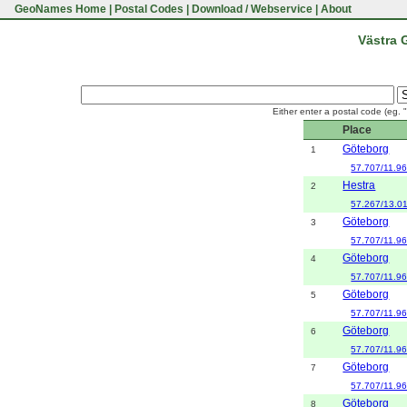
GeoNames Home
|
Postal Codes
|
Download / Webservice
|
About
Västra 
Either enter a postal code (eg. 
Place
Göteborg
1
57.707/11.9
Hestra
2
57.267/13.0
Göteborg
3
57.707/11.9
Göteborg
4
57.707/11.9
Göteborg
5
57.707/11.9
Göteborg
6
57.707/11.9
Göteborg
7
57.707/11.9
Göteborg
8