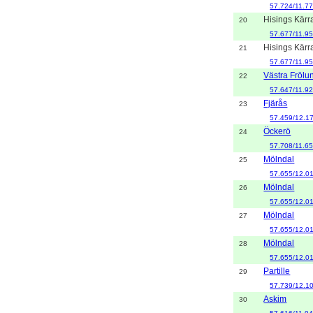
57.724/11.7
Hisings Kärr
20
57.677/11.9
Hisings Kärr
21
57.677/11.9
Västra Frölu
22
57.647/11.9
Fjärås
23
57.459/12.1
Öckerö
24
57.708/11.6
Mölndal
25
57.655/12.0
Mölndal
26
57.655/12.0
Mölndal
27
57.655/12.0
Mölndal
28
57.655/12.0
Partille
29
57.739/12.1
Askim
30