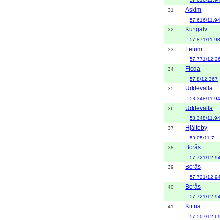
57.616/11.9
Askim
31
57.616/11.9
Kungälv
32
57.871/11.9
Lerum
33
57.771/12.2
Floda
34
57.8/12.367
Uddevalla
35
58.348/11.9
Uddevalla
36
58.348/11.9
Hjälteby
37
58.05/11.7
Borås
38
57.721/12.9
Borås
39
57.721/12.9
Borås
40
57.721/12.9
Kinna
41
57.507/12.6