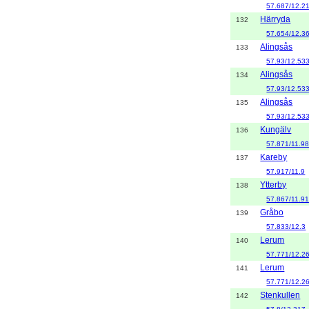
57.687/12.2
Härryda
132
57.654/12.3
Alingsås
133
57.93/12.53
Alingsås
134
57.93/12.53
Alingsås
135
57.93/12.53
Kungälv
136
57.871/11.9
Kareby
137
57.917/11.9
Ytterby
138
57.867/11.9
Gråbo
139
57.833/12.3
Lerum
140
57.771/12.2
Lerum
141
57.771/12.2
Stenkullen
142