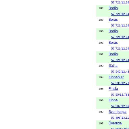
57.721/12.9
Borås
188
57.721/12.9
Borås
189
57.721/12.9
Borås
190
57.721/12.9
Borås
191
57.721/12.9
Borås
192
57.721/12.9
Sätila
193
57.542/12.4
Kinnahult
194
57.533/12.7
Fritsla
195
57.55/12.78
Kinna
196
57.507/12.6
Svenljunga
197
57.496/13.1
Överlida
198