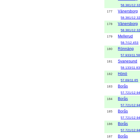
58.381/12.3
Vänersborg
177
58.381/12.3
Vänersborg
178
58.381/12.3
Mellerud
179
58.7/12.453
Rönnäng
180
57.933/11.5
Svanesund
181
58.133/11.8
Hönö
182
57.69/11.65
Borås
183
57.721/12.9
Borås
184
57.721/12.9
Borås
185
57.721/12.9
Borås
186
57.721/12.9
Borås
187