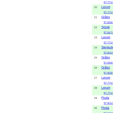
57.771
Lerum
20
57.771
Gråbo
21
57.833/
Sjövik
22
57.917
Lerum
23
57.771
Stenkul
24
57.8/12
Gråbo
25
57.833/
Gråbo
26
57.833/
Lerum
27
57.771
Lerum
28
57.771
Floda
29
57.8/12
Floda
30