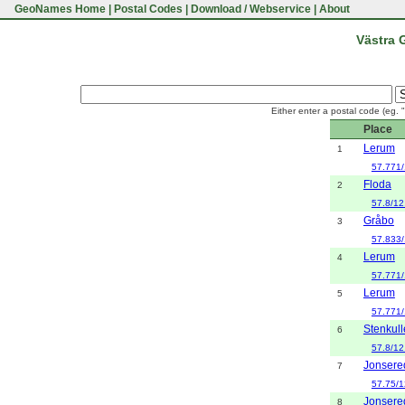
GeoNames Home
|
Postal Codes
|
Download / Webservice
|
About
Västra 
Either enter a postal code (eg. 
Place
Lerum
1
57.771
Floda
2
57.8/12
Gråbo
3
57.833/
Lerum
4
57.771
Lerum
5
57.771
Stenkul
6
57.8/12
Jonsere
7
57.75/1
Jonsere
8