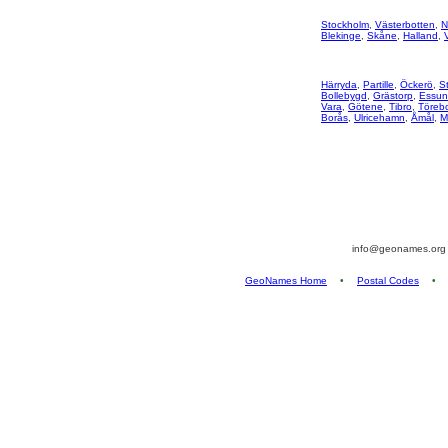
Stockholm
,
Västerbotten
,
N
Blekinge
,
Skåne
,
Halland
,
Härryda
,
Partille
,
Öckerö
,
S
Bollebygd
,
Grästorp
,
Essu
Vara
,
Götene
,
Tibro
,
Töreb
Borås
,
Ulricehamn
,
Åmål
,
M
info@geonames.or
GeoNames Home
•
Postal Codes
•