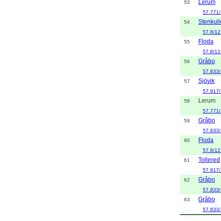
Lerum
53
57.771
Stenkul
54
57.8/12
Floda
55
57.8/12
Gråbo
56
57.833/
Sjövik
57
57.917
Lerum
58
57.771
Gråbo
59
57.833/
Floda
60
57.8/12
Tollered
61
57.817
Gråbo
62
57.833/
Gråbo
63
57.833/