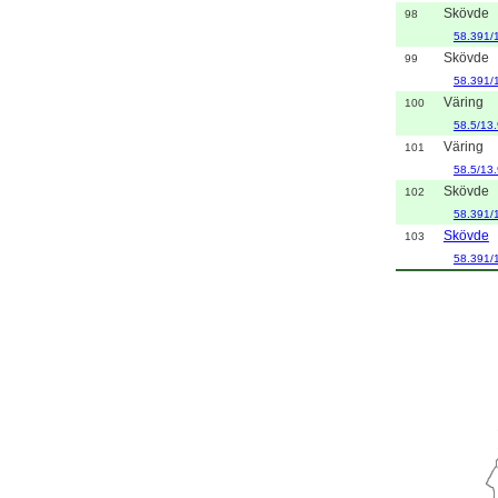
Skövde
98
58.391/
Skövde
99
58.391/
Väring
100
58.5/13
Väring
101
58.5/13
Skövde
102
58.391/
Skövde
103
58.391/