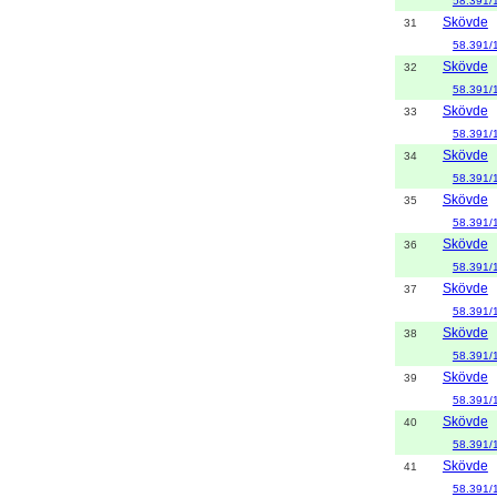
58.391/
Skövde
31
58.391/
Skövde
32
58.391/
Skövde
33
58.391/
Skövde
34
58.391/
Skövde
35
58.391/
Skövde
36
58.391/
Skövde
37
58.391/
Skövde
38
58.391/
Skövde
39
58.391/
Skövde
40
58.391/
Skövde
41
58.391/