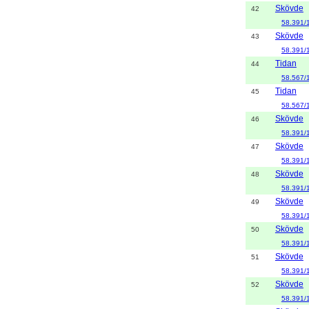
Skövde
42
58.391/
Skövde
43
58.391/
Tidan
44
58.567/
Tidan
45
58.567/
Skövde
46
58.391/
Skövde
47
58.391/
Skövde
48
58.391/
Skövde
49
58.391/
Skövde
50
58.391/
Skövde
51
58.391/
Skövde
52
58.391/