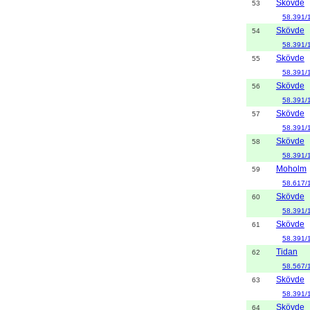
Skövde
53
58.391/
Skövde
54
58.391/
Skövde
55
58.391/
Skövde
56
58.391/
Skövde
57
58.391/
Skövde
58
58.391/
Moholm
59
58.617/
Skövde
60
58.391/
Skövde
61
58.391/
Tidan
62
58.567/
Skövde
63
58.391/
Skövde
64