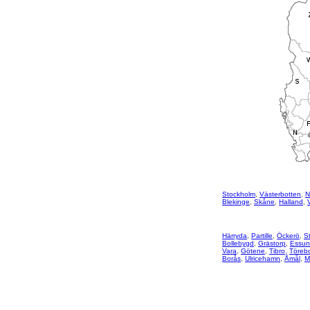
Stockholm
,
Västerbotten
,
N
Blekinge
,
Skåne
,
Halland
,
Härryda
,
Partille
,
Öckerö
,
S
Bollebygd
,
Grästorp
,
Essu
Vara
,
Götene
,
Tibro
,
Töreb
Borås
,
Ulricehamn
,
Åmål
,
M