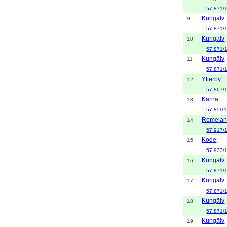
57.871/
Kungälv
9
57.871/
Kungälv
10
57.871/
Kungälv
11
57.871/
Ytterby
12
57.867/
Kärna
13
57.85/1
Romela
14
57.917/
Kode
15
57.933/
Kungälv
16
57.871/
Kungälv
17
57.871/
Kungälv
18
57.871/
Kungälv
19