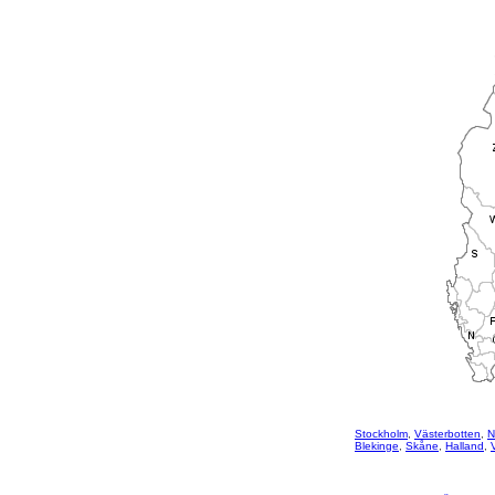
Stockholm
,
Västerbotten
,
N
Blekinge
,
Skåne
,
Halland
,