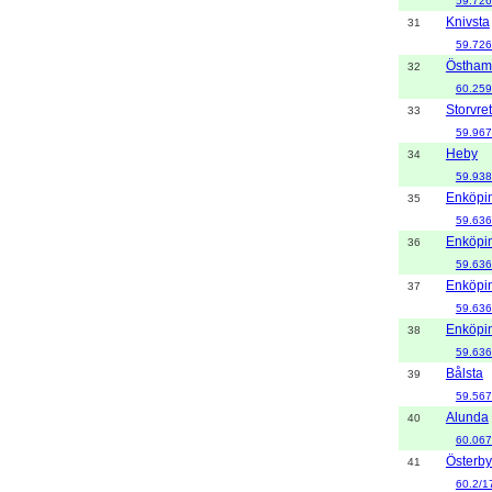
59.726
Knivsta
31
59.726
Östham
32
60.259
Storvre
33
59.967
Heby
34
59.938
Enköpi
35
59.636
Enköpi
36
59.636
Enköpi
37
59.636
Enköpi
38
59.636
Bålsta
39
59.567
Alunda
40
60.067
Österby
41
60.2/1