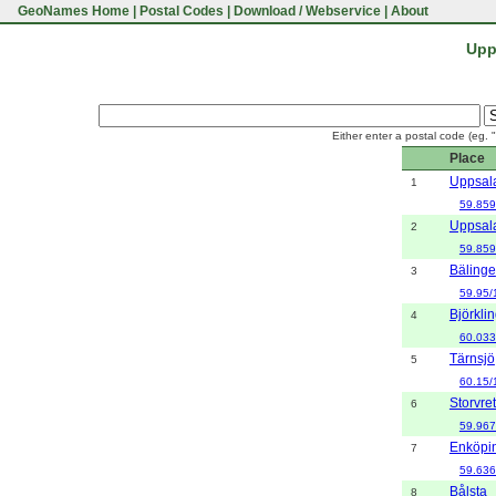
GeoNames Home
|
Postal Codes
|
Download / Webservice
|
About
Upp
Either enter a postal code (eg. 
Place
Uppsal
1
59.859
Uppsal
2
59.859
Bälinge
3
59.95/
Björkli
4
60.033
Tärnsjö
5
60.15/
Storvre
6
59.967
Enköpi
7
59.636
Bålsta
8