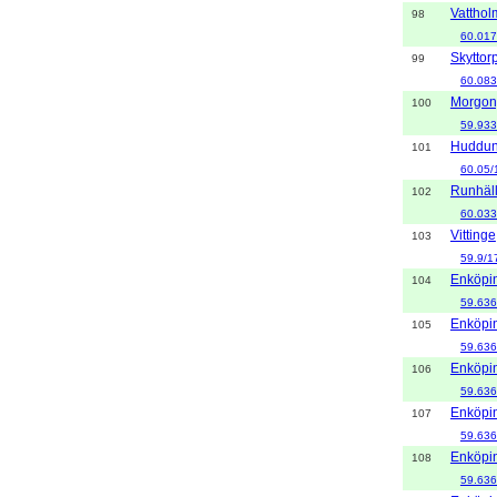
Vatthol
98
60.017
Skyttor
99
60.083
Morgon
100
59.933
Huddu
101
60.05/
Runhäl
102
60.033
Vittinge
103
59.9/1
Enköpi
104
59.636
Enköpi
105
59.636
Enköpi
106
59.636
Enköpi
107
59.636
Enköpi
108
59.636