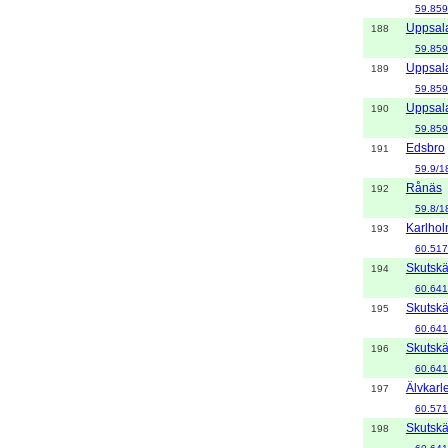
59.859
Uppsal
188
59.859
Uppsal
189
59.859
Uppsal
190
59.859
Edsbro
191
59.9/1
Rånäs
192
59.8/1
Karlho
193
60.517
Skutskä
194
60.641
Skutskä
195
60.641
Skutskä
196
60.641
Älvkarl
197
60.571
Skutskä
198