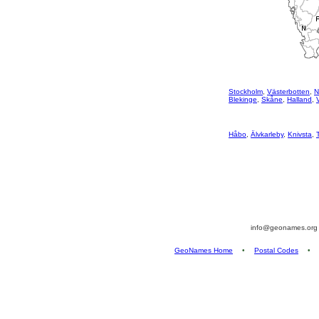
Stockholm
,
Västerbotten
,
N
Blekinge
,
Skåne
,
Halland
,
Håbo
,
Älvkarleby
,
Knivsta
,
info@geonames.or
GeoNames Home
•
Postal Codes
•