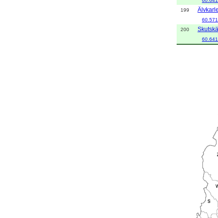
60.641
Älvkarl
199
60.571
Skutskä
200
60.641