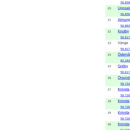
59.859
Uppsal
20
59.859
Almung
21
59.883
Knutby
22
59.917
Vänge
23
59.917
Östervå
24
60.183
Grillby
25
59.617
Örsund
26
59.733
Knivsta
27
59.726
Knivsta
28
59.726
Knivsta
29
59.726
Knivsta
30