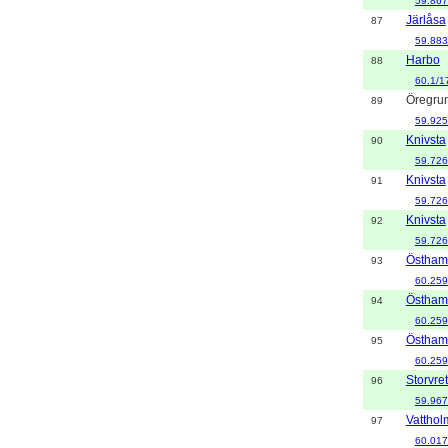
59.867
Järlåsa
87
59.883
Harbo
88
60.1/1
Öregru
89
59.925
Knivsta
90
59.726
Knivsta
91
59.726
Knivsta
92
59.726
Östham
93
60.259
Östham
94
60.259
Östham
95
60.259
Storvre
96
59.967
Vatthol
97
60.017