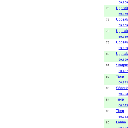
59.859
Uppsal
76
59.859
Uppsal
77
59.859
Uppsal
78
59.859
Uppsal
79
59.859
Uppsal
80
59.859
Skärpli
81
60.467
Tierp
82
60.343
Söderfo
83
60.383
Tierp
84
60.343
Tierp
85
60.343
Länna
86