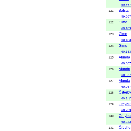
59.567
Bålsta
121
59.567
Gimo
122
60.183
Gimo
123
60.183
Gimo
124
60.183
Alunda
125
60.067
Alunda
126
60.067
Alunda
127
60.067
Österby
128
60.2/1
Örbyhu
129
60.233
Örbyhu
130
60.233
Örbyhu
131