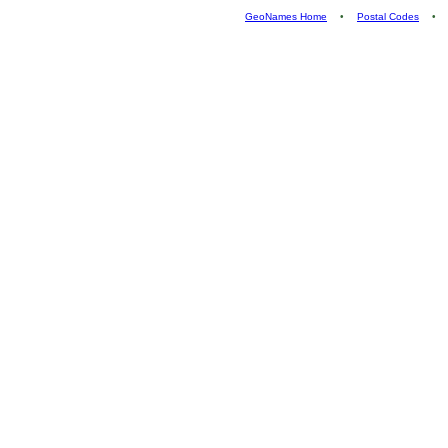
GeoNames Home
•
Postal Codes
•