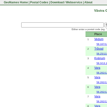
GeoNames Home
|
Postal Codes
|
Download / Webservice
|
About
Västra 
Either enter a postal code (eg. 
Place
Vedum
1
58.167/1
Tråvad
2
58.25/13
Kvänum
3
58.3/13.
Vara
4
58.262/1
Vara
5
58.262/1
Vara
6
58.262/1
Vara
7
58.262/1
Vara
8