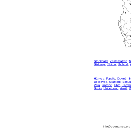
Stockholm
,
Västerbotten
,
N
Blekinge
,
Skåne
,
Halland
,
Härryda
,
Partille
,
Öckerö
,
S
Bollebygd
,
Grästorp
,
Essu
Vara
,
Götene
,
Tibro
,
Töreb
Borås
,
Ulricehamn
,
Åmål
,
M
info@geonames.or