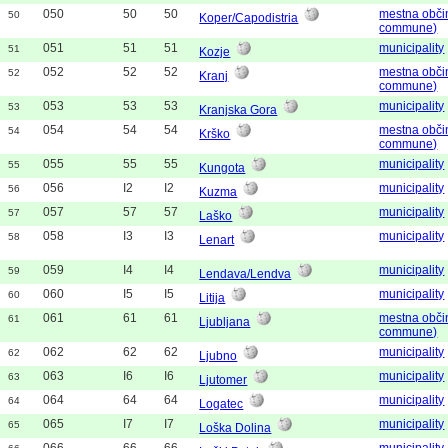
050
50
50
mestna obči
50
Koper/Capodistria
commune)
051
51
51
municipality
51
Kozje
052
52
52
mestna obči
52
Kranj
commune)
053
53
53
municipality
53
Kranjska Gora
054
54
54
mestna obči
54
Krško
commune)
055
55
55
municipality
55
Kungota
056
I2
I2
municipality
56
Kuzma
057
57
57
municipality
57
Laško
058
I3
I3
municipality
58
Lenart
059
I4
I4
municipality
59
Lendava/Lendva
060
I5
I5
municipality
60
Litija
061
61
61
mestna obči
61
Ljubljana
commune)
062
62
62
municipality
62
Ljubno
063
I6
I6
municipality
63
Ljutomer
064
64
64
municipality
64
Logatec
065
I7
I7
municipality
65
Loška Dolina
066
66
66
municipality