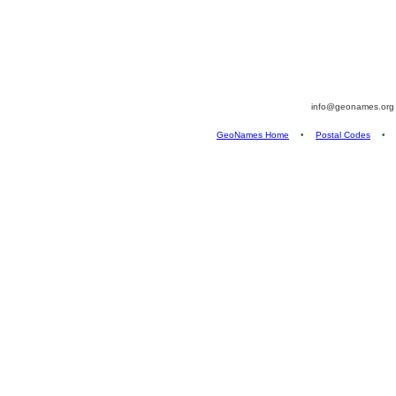
info@geonames.or
GeoNames Home
•
Postal Codes
•