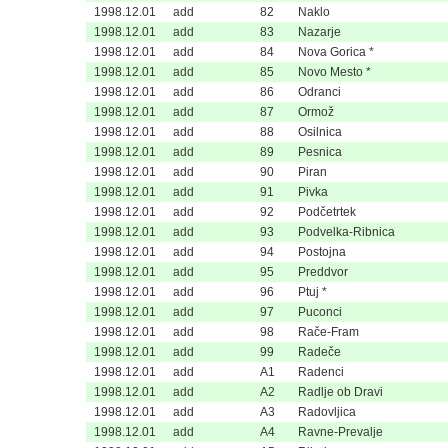
1998.12.01
add
82
Naklo
1998.12.01
add
83
Nazarje
1998.12.01
add
84
Nova Gorica *
1998.12.01
add
85
Novo Mesto *
1998.12.01
add
86
Odranci
1998.12.01
add
87
Ormož
1998.12.01
add
88
Osilnica
1998.12.01
add
89
Pesnica
1998.12.01
add
90
Piran
1998.12.01
add
91
Pivka
1998.12.01
add
92
Podčetrtek
1998.12.01
add
93
Podvelka-Ribnica
1998.12.01
add
94
Postojna
1998.12.01
add
95
Preddvor
1998.12.01
add
96
Ptuj *
1998.12.01
add
97
Puconci
1998.12.01
add
98
Rače-Fram
1998.12.01
add
99
Radeče
1998.12.01
add
A1
Radenci
1998.12.01
add
A2
Radlje ob Dravi
1998.12.01
add
A3
Radovljica
1998.12.01
add
A4
Ravne-Prevalje