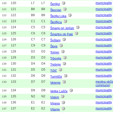
120
L7
L7
municipality
120
Šentjur
121
B8
B8
municipality
121
Škocjan
122
B9
B9
municipality
122
Škofja Loka
123
C1
C1
municipality
123
Škofljica
124
C5
C5
municipality
124
Šmarje pri Jelšah
125
C6
C6
municipality
125
Šmartno ob Paki
126
C7
C7
municipality
126
Šoštanj
127
C9
C9
municipality
127
Štore
128
D2
D2
municipality
128
Tolmin
129
D3
D3
municipality
129
Trbovlje
130
D4
D4
municipality
130
Trebnje
131
D5
D5
municipality
131
Tržič
132
D6
D6
municipality
132
Turnišče
133
D7
D7
mestna obči
133
Velenje
commune)
134
D8
D8
municipality
134
Velike Lašče
135
N2
N2
municipality
135
Videm
136
E1
E1
municipality
136
Vipava
137
E2
E2
municipality
137
Vitanje