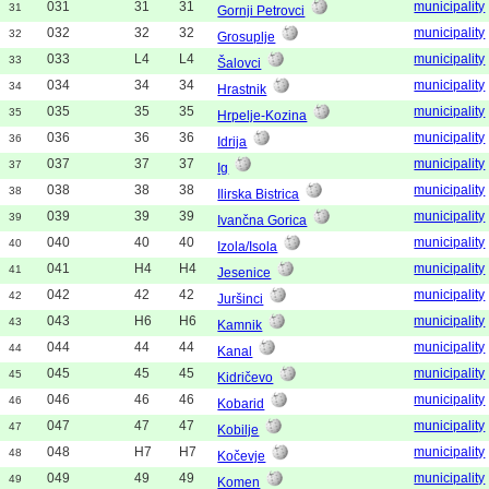
031
31
31
municipality
31
Gornji Petrovci
032
32
32
municipality
32
Grosuplje
033
L4
L4
municipality
33
Šalovci
034
34
34
municipality
34
Hrastnik
035
35
35
municipality
35
Hrpelje-Kozina
036
36
36
municipality
36
Idrija
037
37
37
municipality
37
Ig
038
38
38
municipality
38
Ilirska Bistrica
039
39
39
municipality
39
Ivančna Gorica
040
40
40
municipality
40
Izola/Isola
041
H4
H4
municipality
41
Jesenice
042
42
42
municipality
42
Juršinci
043
H6
H6
municipality
43
Kamnik
044
44
44
municipality
44
Kanal
045
45
45
municipality
45
Kidričevo
046
46
46
municipality
46
Kobarid
047
47
47
municipality
47
Kobilje
048
H7
H7
municipality
48
Kočevje
049
49
49
municipality
49
Komen