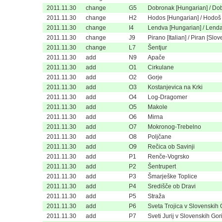
2011.11.30
change
G5
Dobronak [Hungarian] / Dob
2011.11.30
change
H2
Hodos [Hungarian] / Hodoš 
2011.11.30
change
I4
Lendva [Hungarian] / Lenda
2011.11.30
change
J9
Pirano [Italian] / Piran [Slo
2011.11.30
change
L7
Šentjur
2011.11.30
add
N9
Apače
2011.11.30
add
O1
Cirkulane
2011.11.30
add
O2
Gorje
2011.11.30
add
O3
Kostanjevica na Krki
2011.11.30
add
O4
Log-Dragomer
2011.11.30
add
O5
Makole
2011.11.30
add
O6
Mirna
2011.11.30
add
O7
Mokronog-Trebelno
2011.11.30
add
O8
Poljčane
2011.11.30
add
O9
Rečica ob Savinji
2011.11.30
add
P1
Renče-Vogrsko
2011.11.30
add
P2
Šentrupert
2011.11.30
add
P3
Šmarješke Toplice
2011.11.30
add
P4
Središče ob Dravi
2011.11.30
add
P5
Straža
2011.11.30
add
P6
Sveta Trojica v Slovenskih
2011.11.30
add
P7
Sveti Jurij v Slovenskih Go