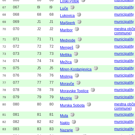
66
Loški Potok
067
I9
I9
municipality
67
Luče
068
68
68
municipality
68
Lukovica
069
J1
J1
municipality
69
Majšperk
070
J2
J2
mestna obči
70
Maribor
commune)
071
71
71
municipality
71
Medvode
072
72
72
municipality
72
Mengeš
073
73
73
municipality
73
Metlika
074
74
74
municipality
74
Mežica
075
J5
J5
municipality
75
Miren-Kostanjevica
076
76
76
municipality
76
Mislinja
077
77
77
municipality
77
Moravče
078
78
78
municipality
78
Moravske Toplice
079
79
79
municipality
79
Mozirje
080
80
80
mestna obči
80
Murska Sobota
commune)
081
81
81
municipality
81
Muta
082
82
82
municipality
82
Naklo
083
83
83
municipality
83
Nazarje