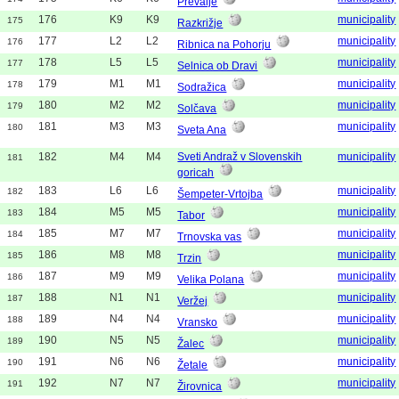
Prevalje
176
K9
K9
municipality
175
Razkrižje
177
L2
L2
municipality
176
Ribnica na Pohorju
178
L5
L5
municipality
177
Selnica ob Dravi
179
M1
M1
municipality
178
Sodražica
180
M2
M2
municipality
179
Solčava
181
M3
M3
municipality
180
Sveta Ana
182
M4
M4
Sveti Andraž v Slovenskih
municipality
181
goricah
183
L6
L6
municipality
182
Šempeter-Vrtojba
184
M5
M5
municipality
183
Tabor
185
M7
M7
municipality
184
Trnovska vas
186
M8
M8
municipality
185
Trzin
187
M9
M9
municipality
186
Velika Polana
188
N1
N1
municipality
187
Veržej
189
N4
N4
municipality
188
Vransko
190
N5
N5
municipality
189
Žalec
191
N6
N6
municipality
190
Žetale
192
N7
N7
municipality
191
Žirovnica