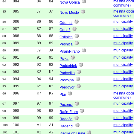
084
84
84
mestna obči
84
Nova Gorica
commune)
085
J7
J7
mestna obči
85
Novo Mesto
commune)
086
86
86
municipality
86
Odranci
087
87
87
municipality
87
Ormož
088
88
88
municipality
88
Osilnica
089
89
89
municipality
89
Pesnica
090
J9
J9
municipality
90
Piran/Pirano
091
91
91
municipality
91
Pivka
092
92
92
municipality
92
Podčetrtek
093
K2
K2
municipality
93
Podvelka
094
94
94
municipality
94
Postojna
095
K5
K5
municipality
95
Preddvor
096
K7
K7
mestna obči
96
Ptuj
commune)
097
97
97
municipality
97
Puconci
098
98
98
municipality
98
Rače-Fram
099
99
99
municipality
99
Radeče
100
A1
A1
municipality
100
Radenci
101
A2
A2
municipality
101
Radlje ob Dravi