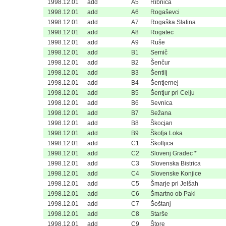
1998.12.01
add
A5
Ribnica
1998.12.01
add
A6
Rogaševci
1998.12.01
add
A7
Rogaška Slatina
1998.12.01
add
A8
Rogatec
1998.12.01
add
A9
Ruše
1998.12.01
add
B1
Semič
1998.12.01
add
B2
Šenčur
1998.12.01
add
B3
Šentilj
1998.12.01
add
B4
Šentjernej
1998.12.01
add
B5
Šentjur pri Celju
1998.12.01
add
B6
Sevnica
1998.12.01
add
B7
Sežana
1998.12.01
add
B8
Škocjan
1998.12.01
add
B9
Škofja Loka
1998.12.01
add
C1
Škofljica
1998.12.01
add
C2
Slovenj Gradec *
1998.12.01
add
C3
Slovenska Bistrica
1998.12.01
add
C4
Slovenske Konjice
1998.12.01
add
C5
Šmarje pri Jelšah
1998.12.01
add
C6
Šmartno ob Paki
1998.12.01
add
C7
Šoštanj
1998.12.01
add
C8
Starše
1998.12.01
add
C9
Štore