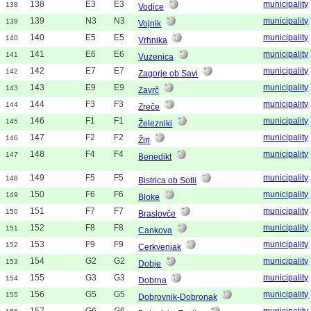
138
E3
E3
municipality
138
Vodice
139
N3
N3
municipality
139
Vojnik
140
E5
E5
municipality
140
Vrhnika
141
E6
E6
municipality
141
Vuzenica
142
E7
E7
municipality
142
Zagorje ob Savi
143
E9
E9
municipality
143
Zavrč
144
F3
F3
municipality
144
Zreče
146
F1
F1
municipality
145
Železniki
147
F2
F2
municipality
146
Žiri
148
F4
F4
municipality
147
Benedikt
149
F5
F5
municipality
148
Bistrica ob Sotli
150
F6
F6
municipality
149
Bloke
151
F7
F7
municipality
150
Braslovče
152
F8
F8
municipality
151
Cankova
153
F9
F9
municipality
152
Cerkvenjak
154
G2
G2
municipality
153
Dobje
155
G3
G3
municipality
154
Dobrna
156
G5
G5
municipality
155
Dobrovnik-Dobronak
157
G6
G6
municipality