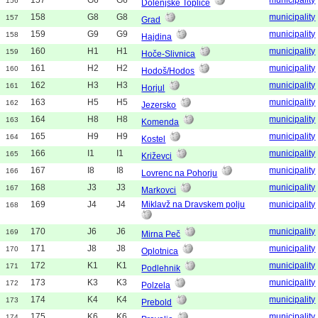
156
Dolenjske Toplice
158
G8
G8
municipality
157
Grad
159
G9
G9
municipality
158
Hajdina
160
H1
H1
municipality
159
Hoče-Slivnica
161
H2
H2
municipality
160
Hodoš/Hodos
162
H3
H3
municipality
161
Horjul
163
H5
H5
municipality
162
Jezersko
164
H8
H8
municipality
163
Komenda
165
H9
H9
municipality
164
Kostel
166
I1
I1
municipality
165
Križevci
167
I8
I8
municipality
166
Lovrenc na Pohorju
168
J3
J3
municipality
167
Markovci
169
J4
J4
Miklavž na Dravskem polju
municipality
168
170
J6
J6
municipality
169
Mirna Peč
171
J8
J8
municipality
170
Oplotnica
172
K1
K1
municipality
171
Podlehnik
173
K3
K3
municipality
172
Polzela
174
K4
K4
municipality
173
Prebold
175
K6
K6
municipality
174