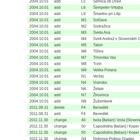
2004.10.01
add
L5
Selnica ob Dravi
2004.10.01
add
L6
Šempeter-Vrtojba
2004.10.01
add
L9
Šmartno pri Litiji
2004.10.01
add
M1
Solčava
2004.10.01
add
M2
Sodražica
2004.10.01
add
M3
Sveta Ana
2004.10.01
add
M4
Sveti Andraž v Slovenskih 
2004.10.01
add
M5
Tabor
2004.10.01
add
M6
Tišina
2004.10.01
add
M7
Trnovska Vas
2004.10.01
add
M8
Trzin
2004.10.01
add
M9
Velika Polana
2004.10.01
add
N1
Veržej
2004.10.01
add
N4
Vransko
2004.10.01
add
N6
Žetale
2004.10.01
add
N7
Žirovnica
2004.10.01
add
N8
Žužemberk
2011.08.31
delete
F4
Benedikt
2011.08.31
add
F4
Benedikt
2011.11.30
change
40
Isola [Italian] / Izola [Sloven
2011.11.30
change
50
Capodistria [Italian] / Koper
2011.11.30
change
50
Capodistria [Italian] / Koper
2011.11.30
change
G4
Dobrova-Polhov Gradec