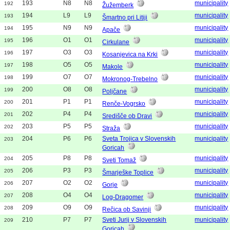
193
N8
N8
municipality
192
Žužemberk
194
L9
L9
municipality
193
Šmartno pri Litiji
195
N9
N9
municipality
194
Apače
196
O1
O1
municipality
195
Cirkulane
197
O3
O3
municipality
196
Kosanjevica na Krki
198
O5
O5
municipality
197
Makole
199
O7
O7
municipality
198
Mokronog-Trebelno
200
O8
O8
municipality
199
Poljčane
201
P1
P1
municipality
200
Renče-Vogrsko
202
P4
P4
municipality
201
Središče ob Dravi
203
P5
P5
municipality
202
Straža
204
P6
P6
Sveta Trojica v Slovenskih
municipality
203
Goricah
205
P8
P8
municipality
204
Sveti Tomaž
206
P3
P3
municipality
205
Šmarješke Toplice
207
O2
O2
municipality
206
Gorje
208
O4
O4
municipality
207
Log-Dragomer
209
O9
O9
municipality
208
Rečica ob Savinji
210
P7
P7
Sveti Jurij v Slovenskih
municipality
209
Goricah