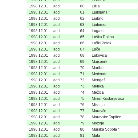
1998.12.01
add
59
Lendava
1998.12.01
add
60
Litija
1998.12.01
add
61
Ljubljana *
1998.12.01
add
62
Ljubno
1998.12.01
add
63
Ljutomer
1998.12.01
add
64
Logatec
1998.12.01
add
65
Loška Dolina
1998.12.01
add
66
Loški Potok
1998.12.01
add
67
Luče
1998.12.01
add
68
Lukovica
1998.12.01
add
69
Majšperk
1998.12.01
add
70
Maribor
1998.12.01
add
71
Medvode
1998.12.01
add
72
Mengeš
1998.12.01
add
73
Metlika
1998.12.01
add
74
Mežica
1998.12.01
add
75
Miren-Kostanjevica
1998.12.01
add
76
Mislinja
1998.12.01
add
77
Moravče
1998.12.01
add
78
Moravske Toplice
1998.12.01
add
79
Mozirje
1998.12.01
add
80
Murska Sobota *
1998.12.01
add
81
Muta