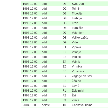
1998.12.01
add
D1
Sveti Jurij
1998.12.01
add
D2
Tolmin
1998.12.01
add
D3
Trbovlje
1998.12.01
add
D4
Trebnje
1998.12.01
add
D5
Tržič
1998.12.01
add
D6
Turnišče
1998.12.01
add
D7
Velenje *
1998.12.01
add
D8
Velike Lašče
1998.12.01
add
D9
Videm
1998.12.01
add
E1
Vipava
1998.12.01
add
E2
Vitanje
1998.12.01
add
E3
Vodice
1998.12.01
add
E4
Vojnik
1998.12.01
add
E5
Vrhnika
1998.12.01
add
E6
Vuzenica
1998.12.01
add
E7
Zagorje ob Savi
1998.12.01
add
E8
Žéalec
1998.12.01
add
E9
Zavrč
1998.12.01
add
F1
Železniki
1998.12.01
add
F2
Žiri
1998.12.01
add
F3
Zreče
2004.10.01
delete
10
Cankova-Tišina