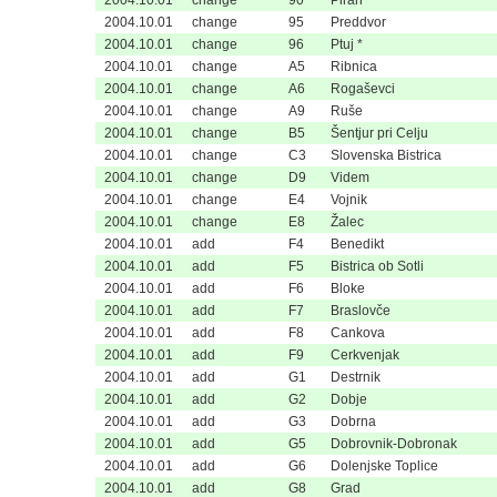
2004.10.01
change
90
Piran
2004.10.01
change
95
Preddvor
2004.10.01
change
96
Ptuj *
2004.10.01
change
A5
Ribnica
2004.10.01
change
A6
Rogaševci
2004.10.01
change
A9
Ruše
2004.10.01
change
B5
Šentjur pri Celju
2004.10.01
change
C3
Slovenska Bistrica
2004.10.01
change
D9
Videm
2004.10.01
change
E4
Vojnik
2004.10.01
change
E8
Žalec
2004.10.01
add
F4
Benedikt
2004.10.01
add
F5
Bistrica ob Sotli
2004.10.01
add
F6
Bloke
2004.10.01
add
F7
Braslovče
2004.10.01
add
F8
Cankova
2004.10.01
add
F9
Cerkvenjak
2004.10.01
add
G1
Destrnik
2004.10.01
add
G2
Dobje
2004.10.01
add
G3
Dobrna
2004.10.01
add
G5
Dobrovnik-Dobronak
2004.10.01
add
G6
Dolenjske Toplice
2004.10.01
add
G8
Grad