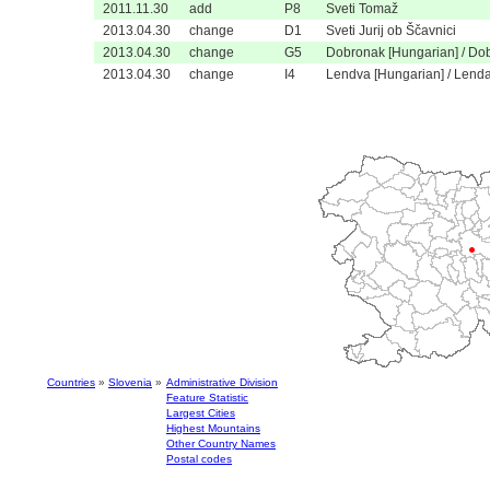
2011.11.30
add
P8
Sveti Tomaž
2013.04.30
change
D1
Sveti Jurij ob Ščavnici
2013.04.30
change
G5
Dobronak [Hungarian] / Dob
2013.04.30
change
I4
Lendva [Hungarian] / Lenda
Countries
»
Slovenia
»
Administrative Division
Feature Statistic
Largest Cities
Highest Mountains
Other Country Names
Postal codes