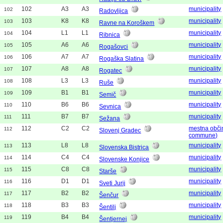
102
A3
A3
municipality
102
Radovljica
103
K8
K8
municipality
103
Ravne na Koroškem
104
L1
L1
municipality
104
Ribnica
105
A6
A6
municipality
105
Rogašovci
106
A7
A7
municipality
106
Rogaška Slatina
107
A8
A8
municipality
107
Rogatec
108
L3
L3
municipality
108
Ruše
109
B1
B1
municipality
109
Semič
110
B6
B6
municipality
110
Sevnica
111
B7
B7
municipality
111
Sežana
112
C2
C2
mestna obči
112
Slovenj Gradec
commune)
113
L8
L8
municipality
113
Slovenska Bistrica
114
C4
C4
municipality
114
Slovenske Konjice
115
C8
C8
municipality
115
Starše
116
D1
D1
municipality
116
Sveti Jurij
117
B2
B2
municipality
117
Šenčur
118
B3
B3
municipality
118
Šentilj
119
B4
B4
municipality
119
Šentjernej