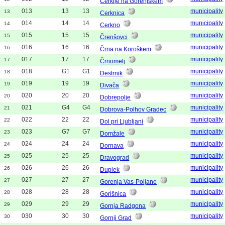
Cerklje na Gorenjskem
013
13
13
municipality
13
Cerknica
014
14
14
municipality
14
Cerkno
015
15
15
municipality
15
Črenšovci
016
16
16
municipality
16
Črna na Koroškem
017
17
17
municipality
17
Črnomelj
018
G1
G1
municipality
18
Destrnik
019
19
19
municipality
19
Divača
020
20
20
municipality
20
Dobrepolje
021
G4
G4
municipality
21
Dobrova-Polhov Gradec
022
22
22
municipality
22
Dol pri Ljubljani
023
G7
G7
municipality
23
Domžale
024
24
24
municipality
24
Dornava
025
25
25
municipality
25
Dravograd
026
26
26
municipality
26
Duplek
027
27
27
municipality
27
Gorenja Vas-Poljane
028
28
28
municipality
28
Gorišnica
029
29
29
municipality
29
Gornja Radgona
030
30
30
municipality
30
Gornji Grad