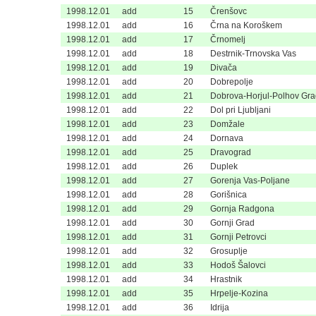
1998.12.01
add
15
Črenšovc
1998.12.01
add
16
Črna na Koroškem
1998.12.01
add
17
Črnomelj
1998.12.01
add
18
Destrnik-Trnovska Vas
1998.12.01
add
19
Divača
1998.12.01
add
20
Dobrepolje
1998.12.01
add
21
Dobrova-Horjul-Polhov Gr
1998.12.01
add
22
Dol pri Ljubljani
1998.12.01
add
23
Domžale
1998.12.01
add
24
Dornava
1998.12.01
add
25
Dravograd
1998.12.01
add
26
Duplek
1998.12.01
add
27
Gorenja Vas-Poljane
1998.12.01
add
28
Gorišnica
1998.12.01
add
29
Gornja Radgona
1998.12.01
add
30
Gornji Grad
1998.12.01
add
31
Gornji Petrovci
1998.12.01
add
32
Grosuplje
1998.12.01
add
33
Hodoš Šalovci
1998.12.01
add
34
Hrastnik
1998.12.01
add
35
Hrpelje-Kozina
1998.12.01
add
36
Idrija