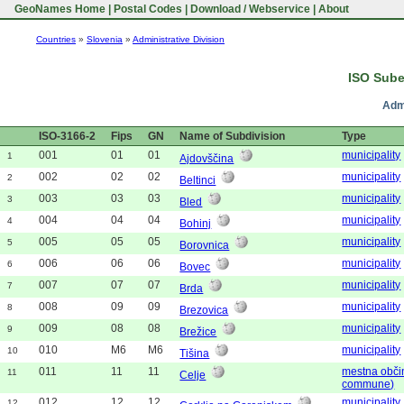
GeoNames Home
|
Postal Codes
|
Download / Webservice
|
About
Countries
»
Slovenia
»
Administrative Division
ISO Sube
Admi
ISO-3166-2
Fips
GN
Name of Subdivision
Type
001
01
01
municipality
1
Ajdovščina
002
02
02
municipality
2
Beltinci
003
03
03
municipality
3
Bled
004
04
04
municipality
4
Bohinj
005
05
05
municipality
5
Borovnica
006
06
06
municipality
6
Bovec
007
07
07
municipality
7
Brda
008
09
09
municipality
8
Brezovica
009
08
08
municipality
9
Brežice
010
M6
M6
municipality
10
Tišina
011
11
11
mestna obči
11
Celje
commune)
012
12
12
municipality
12