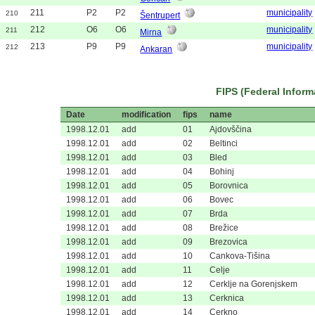
211
P2
P2
municipality
210
Šentrupert
212
O6
O6
municipality
211
Mirna
213
P9
P9
municipality
212
Ankaran
FIPS (Federal Infor
Date
modification
fips
name
1998.12.01
add
01
Ajdovščina
1998.12.01
add
02
Beltinci
1998.12.01
add
03
Bled
1998.12.01
add
04
Bohinj
1998.12.01
add
05
Borovnica
1998.12.01
add
06
Bovec
1998.12.01
add
07
Brda
1998.12.01
add
08
Brežice
1998.12.01
add
09
Brezovica
1998.12.01
add
10
Cankova-Tišina
1998.12.01
add
11
Celje
1998.12.01
add
12
Cerklje na Gorenjskem
1998.12.01
add
13
Cerknica
1998.12.01
add
14
Cerkno