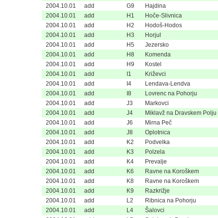
2004.10.01
add
G9
Hajdina
2004.10.01
add
H1
Hoče-Slivnica
2004.10.01
add
H2
Hodoš-Hodos
2004.10.01
add
H3
Horjul
2004.10.01
add
H5
Jezersko
2004.10.01
add
H8
Komenda
2004.10.01
add
H9
Kostel
2004.10.01
add
I1
Križevci
2004.10.01
add
I4
Lendava-Lendva
2004.10.01
add
I8
Lovrenc na Pohorju
2004.10.01
add
J3
Markovci
2004.10.01
add
J4
Miklavž na Dravskem Polju
2004.10.01
add
J6
Mirna Peč
2004.10.01
add
J8
Oplotnica
2004.10.01
add
K2
Podvelka
2004.10.01
add
K3
Polzela
2004.10.01
add
K4
Prevalje
2004.10.01
add
K6
Ravne na Koroškem
2004.10.01
add
K8
Ravne na Koroškem
2004.10.01
add
K9
Razkrižje
2004.10.01
add
L2
Ribnica na Pohorju
2004.10.01
add
L4
Šalovci