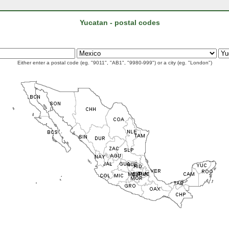
Yucatan - postal codes
Either enter a postal code (eg. "9011", "AB1", "9980-999") or a city (eg. "London")