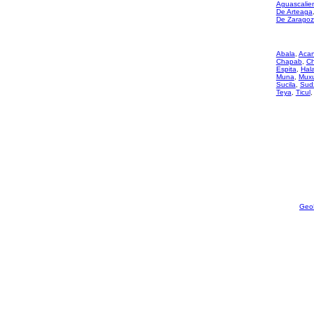
Aguascalie
De Arteaga
De Zarago
Abala
,
Aca
Chapab
,
C
Espita
,
Hal
Muna
,
Mux
Sucila
,
Sud
Teya
,
Ticul
Geo