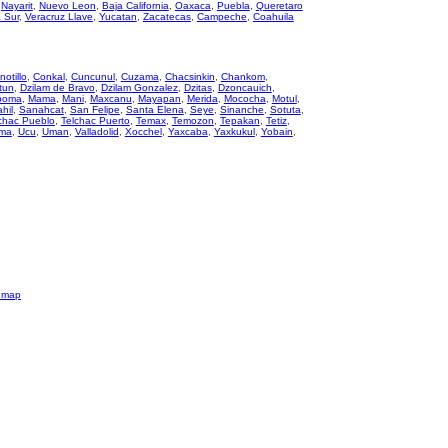
,
Nayarit
,
Nuevo Leon
,
Baja California
,
Oaxaca
,
Puebla
,
Queretaro
a Sur
,
Veracruz Llave
,
Yucatan
,
Zacatecas
,
Campeche
,
Coahuila
notillo
,
Conkal
,
Cuncunul
,
Cuzama
,
Chacsinkin
,
Chankom
,
tun
,
Dzilam de Bravo
,
Dzilam Gonzalez
,
Dzitas
,
Dzoncauich
,
poma
,
Mama
,
Mani
,
Maxcanu
,
Mayapan
,
Merida
,
Mococha
,
Motul
,
hil
,
Sanahcat
,
San Felipe
,
Santa Elena
,
Seye
,
Sinanche
,
Sotuta
,
chac Pueblo
,
Telchac Puerto
,
Temax
,
Temozon
,
Tepakan
,
Tetiz
,
ma
,
Ucu
,
Uman
,
Valladolid
,
Xocchel
,
Yaxcaba
,
Yaxkukul
,
Yobain
,
emap