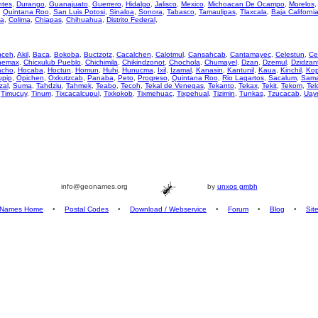
ntes
,
Durango
,
Guanajuato
,
Guerrero
,
Hidalgo
,
Jalisco
,
Mexico
,
Michoacan De Ocampo
,
Morelos
,
Quintana Roo
,
San Luis Potosi
,
Sinaloa
,
Sonora
,
Tabasco
,
Tamaulipas
,
Tlaxcala
,
Baja Californi
za
,
Colima
,
Chiapas
,
Chihuahua
,
Distrito Federal
,
nceh
,
Akil
,
Baca
,
Bokoba
,
Buctzotz
,
Cacalchen
,
Calotmul
,
Cansahcab
,
Cantamayec
,
Celestun
,
Ce
hemax
,
Chicxulub Pueblo
,
Chichimila
,
Chikindzonot
,
Chochola
,
Chumayel
,
Dzan
,
Dzemul
,
Dzidzan
acho
,
Hocaba
,
Hoctun
,
Homun
,
Huhi
,
Hunucma
,
Ixil
,
Izamal
,
Kanasin
,
Kantunil
,
Kaua
,
Kinchil
,
Ko
upip
,
Opichen
,
Oxkutzcab
,
Panaba
,
Peto
,
Progreso
,
Quintana Roo
,
Rio Lagartos
,
Sacalum
,
Sama
zal
,
Suma
,
Tahdziu
,
Tahmek
,
Teabo
,
Tecoh
,
Tekal de Venegas
,
Tekanto
,
Tekax
,
Tekit
,
Tekom
,
Tel
,
Timucuy
,
Tinum
,
Tixcacalcupul
,
Tixkokob
,
Tixmehuac
,
Tixpehual
,
Tizimin
,
Tunkas
,
Tzucacab
,
Uay
info@geonames.org
by
unxos gmbh
Names Home
•
Postal Codes
•
Download / Webservice
•
Forum
•
Blog
•
Sit