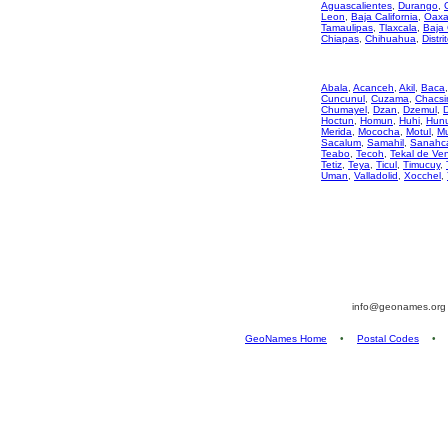
Aguascalientes
,
Durango
,
Leon
,
Baja California
,
Oaxa
Tamaulipas
,
Tlaxcala
,
Baja 
Chiapas
,
Chihuahua
,
Distri
Abala
,
Acanceh
,
Akil
,
Baca
Cuncunul
,
Cuzama
,
Chacsi
Chumayel
,
Dzan
,
Dzemul
,
Hoctun
,
Homun
,
Huhi
,
Hun
Merida
,
Mococha
,
Motul
,
M
Sacalum
,
Samahil
,
Sanahc
Teabo
,
Tecoh
,
Tekal de Ve
Tetiz
,
Teya
,
Ticul
,
Timucuy
,
Uman
,
Valladolid
,
Xocchel
,
info@geonames.or
GeoNames Home
•
Postal Codes
•