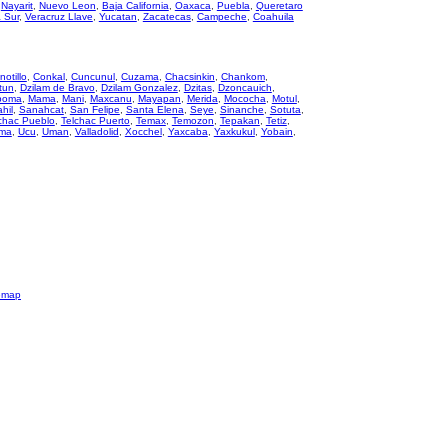
,
Nayarit
,
Nuevo Leon
,
Baja California
,
Oaxaca
,
Puebla
,
Queretaro
a Sur
,
Veracruz Llave
,
Yucatan
,
Zacatecas
,
Campeche
,
Coahuila
notillo
,
Conkal
,
Cuncunul
,
Cuzama
,
Chacsinkin
,
Chankom
,
tun
,
Dzilam de Bravo
,
Dzilam Gonzalez
,
Dzitas
,
Dzoncauich
,
poma
,
Mama
,
Mani
,
Maxcanu
,
Mayapan
,
Merida
,
Mococha
,
Motul
,
hil
,
Sanahcat
,
San Felipe
,
Santa Elena
,
Seye
,
Sinanche
,
Sotuta
,
chac Pueblo
,
Telchac Puerto
,
Temax
,
Temozon
,
Tepakan
,
Tetiz
,
ma
,
Ucu
,
Uman
,
Valladolid
,
Xocchel
,
Yaxcaba
,
Yaxkukul
,
Yobain
,
emap