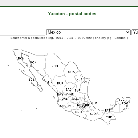
Yucatan - postal codes
Either enter a postal code (eg. "9011", "AB1", "9980-999") or a city (eg. "London")