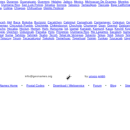
ntes
,
Durango
,
Guanajuato
,
Guerrero
,
Hidalgo
,
Jalisco
,
Mexico
,
Michoacan De Ocampo
,
Morelos
,
Quintana Roo
,
San Luis Potosi
,
Sinaloa
,
Sonora
,
Tabasco
,
Tamaulipas
,
Tlaxcala
,
Baja Californi
za
,
Colima
,
Chiapas
,
Chihuahua
,
Distrito Federal
,
nceh
,
Akil
,
Baca
,
Bokoba
,
Buctzotz
,
Cacalchen
,
Calotmul
,
Cansahcab
,
Cantamayec
,
Celestun
,
Ce
hemax
,
Chicxulub Pueblo
,
Chichimila
,
Chikindzonot
,
Chochola
,
Chumayel
,
Dzan
,
Dzemul
,
Dzidzan
acho
,
Hocaba
,
Hoctun
,
Homun
,
Huhi
,
Hunucma
,
Ixil
,
Izamal
,
Kanasin
,
Kantunil
,
Kaua
,
Kinchil
,
Ko
upip
,
Opichen
,
Oxkutzcab
,
Panaba
,
Peto
,
Progreso
,
Quintana Roo
,
Rio Lagartos
,
Sacalum
,
Sama
zal
,
Suma
,
Tahdziu
,
Tahmek
,
Teabo
,
Tecoh
,
Tekal de Venegas
,
Tekanto
,
Tekax
,
Tekit
,
Tekom
,
Tel
,
Timucuy
,
Tinum
,
Tixcacalcupul
,
Tixkokob
,
Tixmehuac
,
Tixpehual
,
Tizimin
,
Tunkas
,
Tzucacab
,
Uay
info@geonames.org
by
unxos gmbh
Names Home
•
Postal Codes
•
Download / Webservice
•
Forum
•
Blog
•
Sit