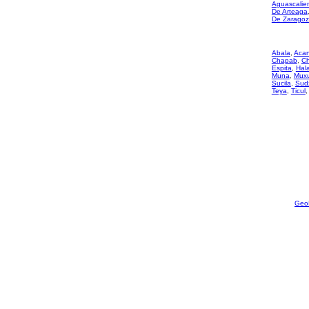
Aguascalie
De Arteaga
De Zarago
Abala
,
Aca
Chapab
,
C
Espita
,
Hal
Muna
,
Mux
Sucila
,
Sud
Teya
,
Ticul
Geo