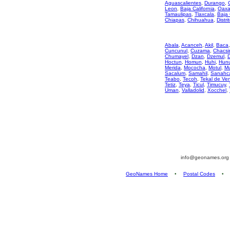
Aguascalientes
,
Durango
,
Leon
,
Baja California
,
Oaxa
Tamaulipas
,
Tlaxcala
,
Baja 
Chiapas
,
Chihuahua
,
Distri
Abala
,
Acanceh
,
Akil
,
Baca
Cuncunul
,
Cuzama
,
Chacsi
Chumayel
,
Dzan
,
Dzemul
,
Hoctun
,
Homun
,
Huhi
,
Hun
Merida
,
Mococha
,
Motul
,
M
Sacalum
,
Samahil
,
Sanahc
Teabo
,
Tecoh
,
Tekal de Ve
Tetiz
,
Teya
,
Ticul
,
Timucuy
,
Uman
,
Valladolid
,
Xocchel
,
info@geonames.or
GeoNames Home
•
Postal Codes
•