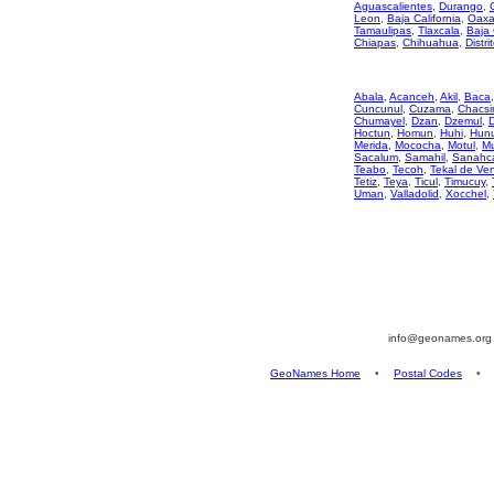
Aguascalientes
,
Durango
,
Leon
,
Baja California
,
Oaxa
Tamaulipas
,
Tlaxcala
,
Baja 
Chiapas
,
Chihuahua
,
Distri
Abala
,
Acanceh
,
Akil
,
Baca
Cuncunul
,
Cuzama
,
Chacsi
Chumayel
,
Dzan
,
Dzemul
,
Hoctun
,
Homun
,
Huhi
,
Hun
Merida
,
Mococha
,
Motul
,
M
Sacalum
,
Samahil
,
Sanahc
Teabo
,
Tecoh
,
Tekal de Ve
Tetiz
,
Teya
,
Ticul
,
Timucuy
,
Uman
,
Valladolid
,
Xocchel
,
info@geonames.or
GeoNames Home
•
Postal Codes
•