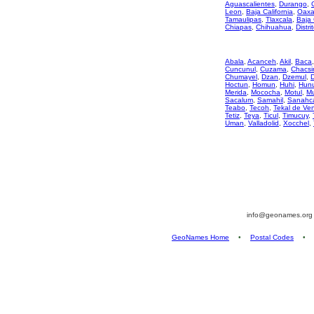
Aguascalientes
,
Durango
,
Leon
,
Baja California
,
Oaxa
Tamaulipas
,
Tlaxcala
,
Baja 
Chiapas
,
Chihuahua
,
Distri
Abala
,
Acanceh
,
Akil
,
Baca
Cuncunul
,
Cuzama
,
Chacsi
Chumayel
,
Dzan
,
Dzemul
,
Hoctun
,
Homun
,
Huhi
,
Hun
Merida
,
Mococha
,
Motul
,
M
Sacalum
,
Samahil
,
Sanahc
Teabo
,
Tecoh
,
Tekal de Ve
Tetiz
,
Teya
,
Ticul
,
Timucuy
,
Uman
,
Valladolid
,
Xocchel
,
info@geonames.or
GeoNames Home
•
Postal Codes
•