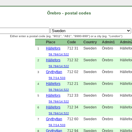
Örebro - postal codes
Either enter a postal code (eg. "9011", "AB1", "9980-999") or a city (eg. "London")
Place
Code
Country
Admin1
Admin
Hällefors
712 31
Sweden
Örebro
Hällefo
1
59.784/14.522
Hällefors
712 32
Sweden
Örebro
Hällefo
2
59.784/14.522
Grythyttan
712 02
Sweden
Örebro
Hällefo
3
59.7/14.533
Hällefors
712 21
Sweden
Örebro
Hällefo
4
59.784/14.522
Hällefors
712 33
Sweden
Örebro
Hällefo
5
59.784/14.522
Hällefors
712 34
Sweden
Örebro
Hällefo
6
59.784/14.522
Grythyttan
712 60
Sweden
Örebro
Hällefo
7
59.7/14.533
Grythyttan
712 94
Sweden
Örebro
Hällefo
8