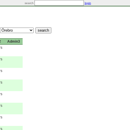
search
login
2
Admin3
rs
rs
rs
rs
rs
rs
rs
rs