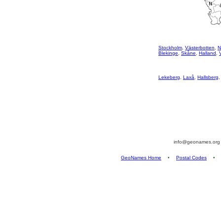
Stockholm
,
Västerbotten
,
N
Blekinge
,
Skåne
,
Halland
,
Lekeberg
,
Laxå
,
Hallsberg
info@geonames.or
GeoNames Home
•
Postal Codes
•