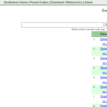
GeoNames Home
|
Postal Codes
|
Download / Webservice
|
About
Öre
Either enter a postal code (eg. 
Plac
Dege
1
59.
Dege
2
59.
Dege
3
59.
Åtor
4
59.
Dege
5
59.
Dege
6
59.
Svar
7
59.
Dege
8