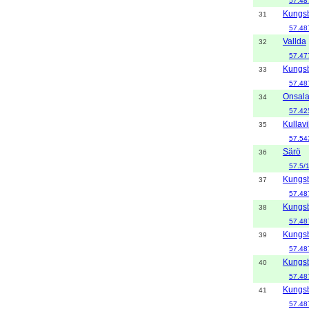
57.48
Kungs
31
57.48
Vallda
32
57.47
Kungs
33
57.48
Onsal
34
57.42
Kullavi
35
57.54
Särö
36
57.5/
Kungs
37
57.48
Kungs
38
57.48
Kungs
39
57.48
Kungs
40
57.48
Kungs
41
57.48