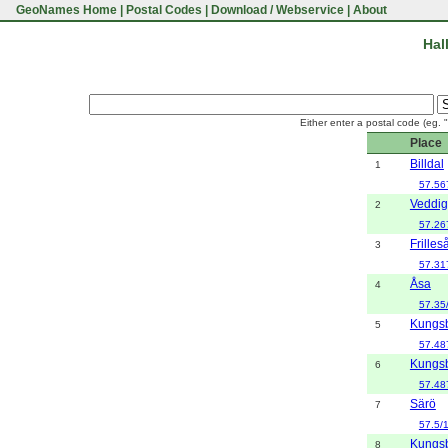
GeoNames Home
|
Postal Codes
|
Download / Webservice
|
About
Hal
Either enter a postal code (eg. 
Place
Billdal
1
57.56
Veddi
2
57.26
Frilles
3
57.31
Åsa
4
57.35
Kungs
5
57.48
Kungs
6
57.48
Särö
7
57.5/
Kungs
8