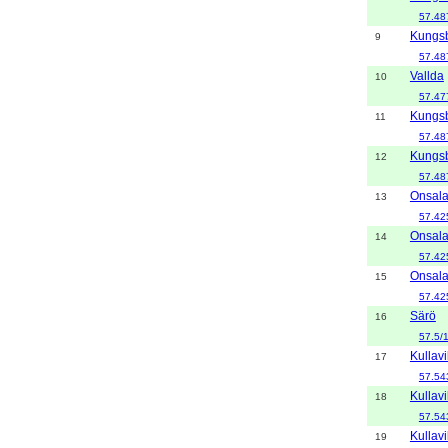
57.48
Kungs
9
57.48
Vallda
10
57.47
Kungs
11
57.48
Kungs
12
57.48
Onsal
13
57.42
Onsal
14
57.42
Onsal
15
57.42
Särö
16
57.5/
Kullavi
17
57.54
Kullavi
18
57.54
Kullavi
19