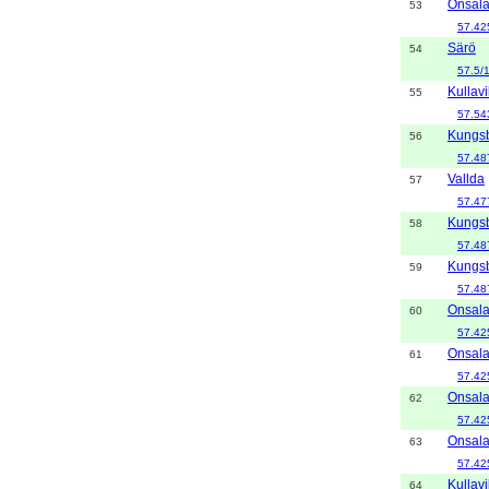
Onsal
53
57.42
Särö
54
57.5/
Kullavi
55
57.54
Kungs
56
57.48
Vallda
57
57.47
Kungs
58
57.48
Kungs
59
57.48
Onsal
60
57.42
Onsal
61
57.42
Onsal
62
57.42
Onsal
63
57.42
Kullavi
64