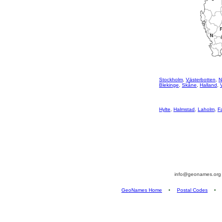
Stockholm
,
Västerbotten
,
N
Blekinge
,
Skåne
,
Halland
,
Hylte
,
Halmstad
,
Laholm
,
F
info@geonames.or
GeoNames Home
•
Postal Codes
•