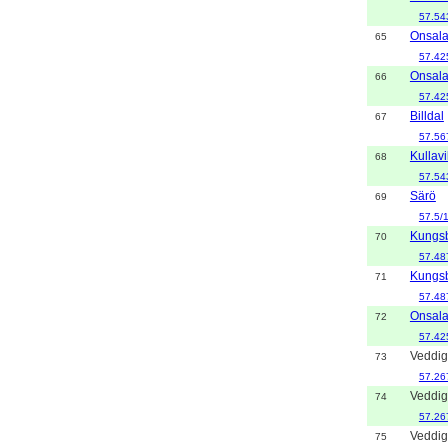
57.54
Onsal
65
57.42
Onsal
66
57.42
Billdal
67
57.56
Kullavi
68
57.54
Särö
69
57.5/
Kungs
70
57.48
Kungs
71
57.48
Onsal
72
57.42
Veddi
73
57.26
Veddi
74
57.26
Veddi
75