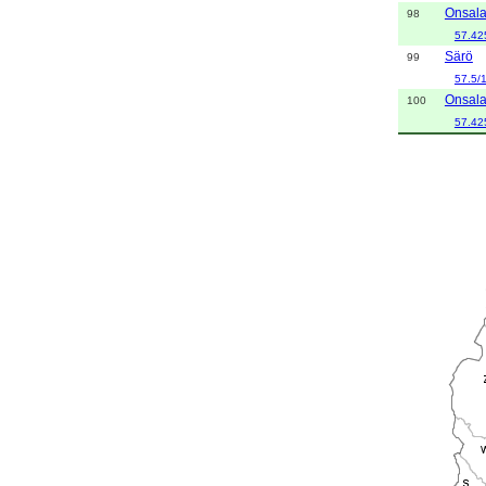
Onsal
98
57.42
Särö
99
57.5/
Onsal
100
57.42