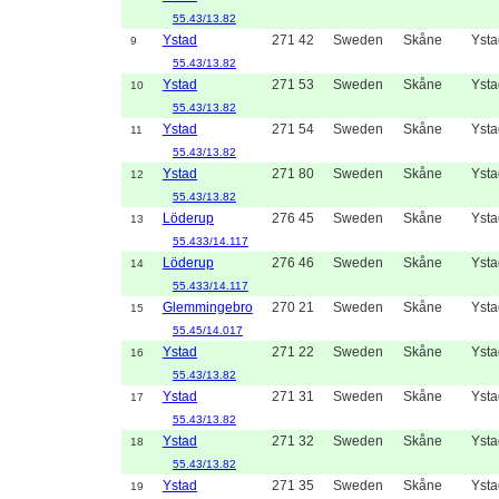
55.43/13.82
Ystad
271 42
Sweden
Skåne
Ysta
9
55.43/13.82
Ystad
271 53
Sweden
Skåne
Ysta
10
55.43/13.82
Ystad
271 54
Sweden
Skåne
Ysta
11
55.43/13.82
Ystad
271 80
Sweden
Skåne
Ysta
12
55.43/13.82
Löderup
276 45
Sweden
Skåne
Ysta
13
55.433/14.117
Löderup
276 46
Sweden
Skåne
Ysta
14
55.433/14.117
Glemmingebro
270 21
Sweden
Skåne
Ysta
15
55.45/14.017
Ystad
271 22
Sweden
Skåne
Ysta
16
55.43/13.82
Ystad
271 31
Sweden
Skåne
Ysta
17
55.43/13.82
Ystad
271 32
Sweden
Skåne
Ysta
18
55.43/13.82
Ystad
271 35
Sweden
Skåne
Ysta
19