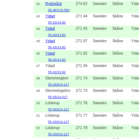
Rydsgård
274 62
Sweden
Skåne
Ysta
42
55.467/13.583
Ystad
271 44
Sweden
Skåne
Ysta
43
55.43/13.82
Ystad
271 45
Sweden
Skåne
Ysta
44
55.43/13.82
Ystad
271 97
Sweden
Skåne
Ysta
45
55.43/13.82
Ystad
271 82
Sweden
Skåne
Ysta
46
55.43/13.82
Ystad
271 56
Sweden
Skåne
Ysta
47
55.43/13.82
Glemmingbro
271 74
Sweden
Skåne
Ysta
48
55.433/14.117
Glemmingebro
271 75
Sweden
Skåne
Ysta
49
55.45/14.017
Löderup
271 76
Sweden
Skåne
Ysta
50
55.433/14.117
Löderup
271 77
Sweden
Skåne
Ysta
51
55.433/14.117
Löderup
271 78
Sweden
Skåne
Ysta
52
55.433/14.117