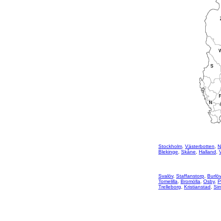
Stockholm
,
Västerbotten
,
N
Blekinge
,
Skåne
,
Halland
,
Svalöv
,
Staffanstorp
,
Burlöv
Tomelilla
,
Bromölla
,
Osby
,
P
Trelleborg
,
Kristianstad
,
Si