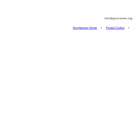
info@geonames.or
GeoNames Home
•
Postal Codes
•