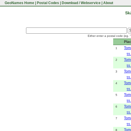
GeoNames Home
|
Postal Codes
|
Download / Webservice
|
About
Sk
Either enter a postal code (eg. 
Pla
Tome
1
55
Tome
2
55
Tome
3
55
Tome
4
55
Tome
5
55
Tome
6
55
Tome
7
55
Tome
8