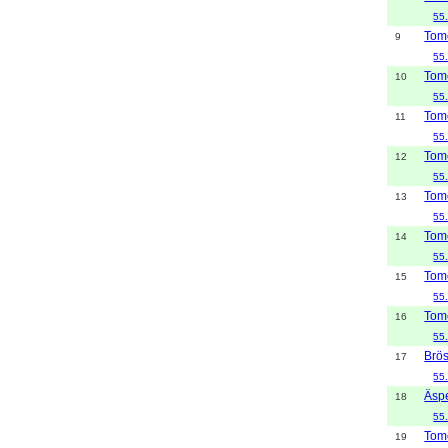
55
Tome
9
55
Tome
10
55
Tome
11
55
Tome
12
55
Tome
13
55
Tome
14
55
Tome
15
55
Tome
16
55
Brö
17
55
Äsp
18
55
Tome
19