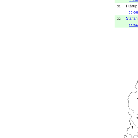
55.66
Hjärup
31
55.66
Staffan
32
55.64