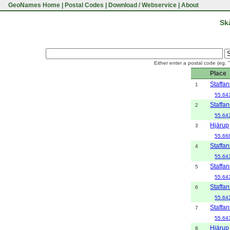
GeoNames Home
|
Postal Codes
|
Download / Webservice
|
About
Sk
Either enter a postal code (eg. 
Place
Staffan
1
55.64
Staffan
2
55.64
Hjärup
3
55.66
Staffan
4
55.64
Staffan
5
55.64
Staffan
6
55.64
Staffan
7
55.64
Hjärup
8