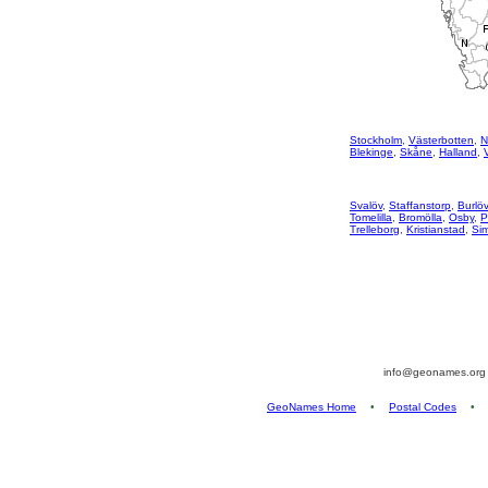
Stockholm
,
Västerbotten
,
N
Blekinge
,
Skåne
,
Halland
,
Svalöv
,
Staffanstorp
,
Burlöv
Tomelilla
,
Bromölla
,
Osby
,
P
Trelleborg
,
Kristianstad
,
Si
info@geonames.or
GeoNames Home
•
Postal Codes
•