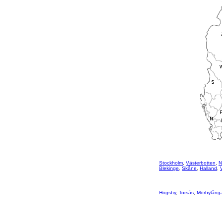
Stockholm
,
Västerbotten
,
N
Blekinge
,
Skåne
,
Halland
,
Högsby
,
Torsås
,
Mörbylång