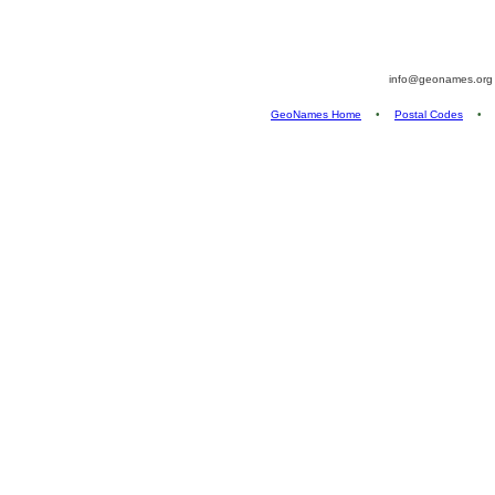
info@geonames.or
GeoNames Home
•
Postal Codes
•