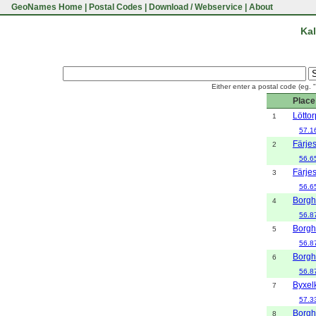
GeoNames Home
|
Postal Codes
|
Download / Webservice
|
About
Kal
Either enter a postal code (eg. 
Place
Löttor
1
57.1
Färje
2
56.6
Färje
3
56.6
Borg
4
56.8
Borg
5
56.8
Borg
6
56.8
Byxel
7
57.3
Borg
8