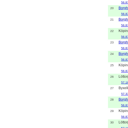
56.8
Borg
20
56.8
Borg
21
56.8
Köpin
22
56.8
Borg
23
56.8
Borg
24
56.8
Köpin
25
56.8
Löttor
26
57.1
Byxel
27
57.3
Borg
28
56.8
Köpin
29
56.8
Löttor
30