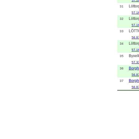
57.1
Löttor
31
57.1
Löttor
32
57.1
LÖTT
33
56.8
Löttor
34
57.1
Byxel
35
57.3
Borg
36
56.8
Borg
37
56.8