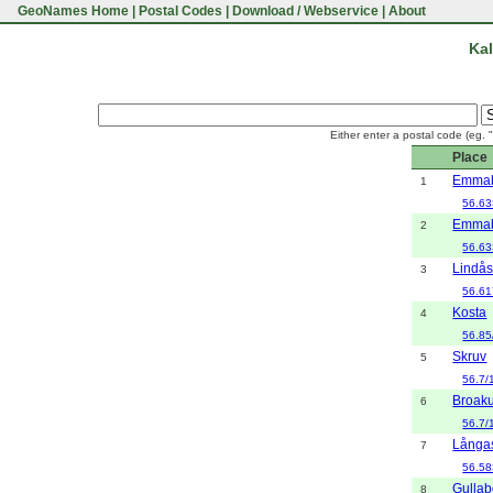
GeoNames Home
|
Postal Codes
|
Download / Webservice
|
About
Kal
Either enter a postal code (eg. 
Place
Emma
1
56.63
Emma
2
56.63
Lindå
3
56.61
Kosta
4
56.85
Skruv
5
56.7/
Broaku
6
56.7/
Långa
7
56.58
Gulla
8