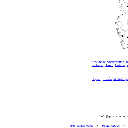
Stockholm
,
Västerbotten
,
N
Blekinge
,
Skåne
,
Halland
,
Högsby
,
Torsås
,
Mörbylång
info@geonames.or
GeoNames Home
•
Postal Codes
•