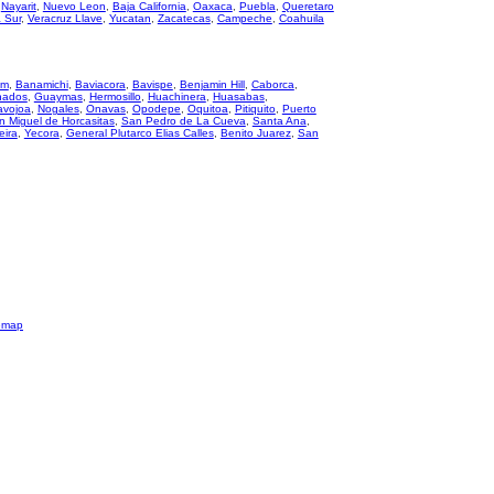
,
Nayarit
,
Nuevo Leon
,
Baja California
,
Oaxaca
,
Puebla
,
Queretaro
a Sur
,
Veracruz Llave
,
Yucatan
,
Zacatecas
,
Campeche
,
Coahuila
um
,
Banamichi
,
Baviacora
,
Bavispe
,
Benjamin Hill
,
Caborca
,
nados
,
Guaymas
,
Hermosillo
,
Huachinera
,
Huasabas
,
avojoa
,
Nogales
,
Onavas
,
Opodepe
,
Oquitoa
,
Pitiquito
,
Puerto
n Miguel de Horcasitas
,
San Pedro de La Cueva
,
Santa Ana
,
eira
,
Yecora
,
General Plutarco Elias Calles
,
Benito Juarez
,
San
emap