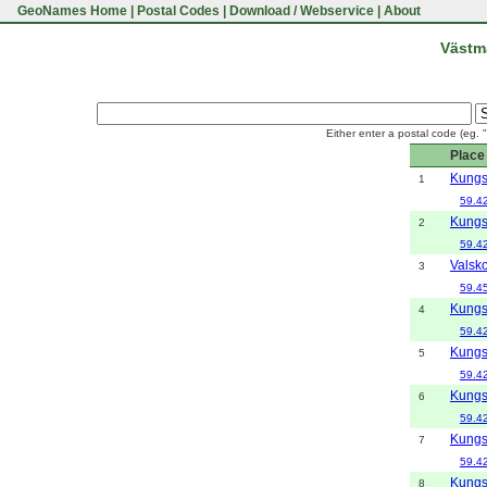
GeoNames Home
|
Postal Codes
|
Download / Webservice
|
About
Västm
Either enter a postal code (eg. 
Place
Kungs
1
59.4
Kungs
2
59.4
Valsk
3
59.4
Kungs
4
59.4
Kungs
5
59.4
Kungs
6
59.4
Kungs
7
59.4
Kungs
8