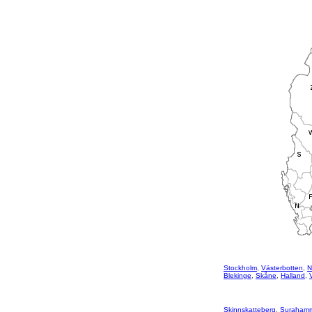
Stockholm
,
Västerbotten
,
N
Blekinge
,
Skåne
,
Halland
,
Skinnskatteberg
,
Suraham