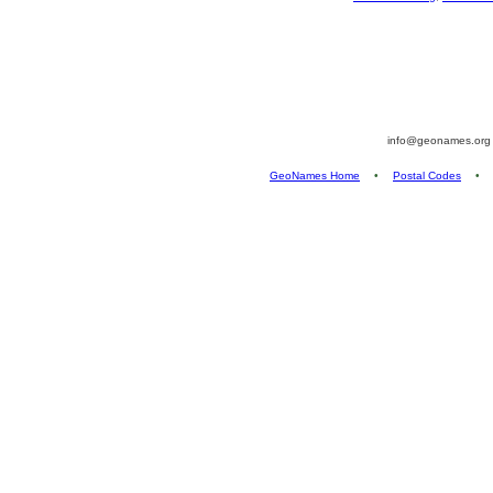
info@geonames.or
GeoNames Home
•
Postal Codes
•