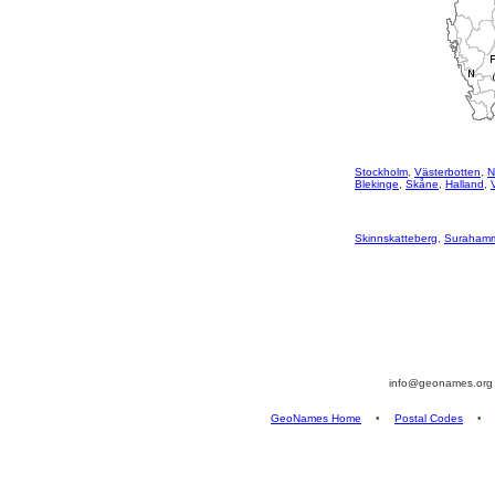
Stockholm
,
Västerbotten
,
N
Blekinge
,
Skåne
,
Halland
,
Skinnskatteberg
,
Suraham
info@geonames.or
GeoNames Home
•
Postal Codes
•