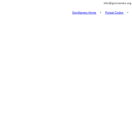
info@geonames.or
GeoNames Home
•
Postal Codes
•