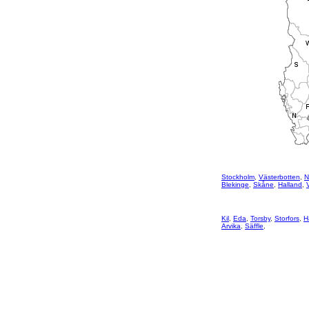
Stockholm
,
Västerbotten
,
N
Blekinge
,
Skåne
,
Halland
,
Kil
,
Eda
,
Torsby
,
Storfors
,
H
Arvika
,
Säffle
,