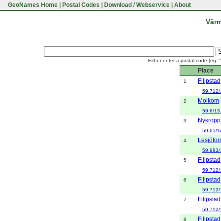
GeoNames Home
|
Postal Codes
|
Download / Webservice
|
About
Värm
Either enter a postal code (eg. 
Place
Filipstad
1
59.712/
Molkom
2
59.6/13
Nykropp
3
59.65/1
Lesjöfor
4
59.983/
Filipstad
5
59.712/
Filipstad
6
59.712/
Filipstad
7
59.712/
Filipstad
8