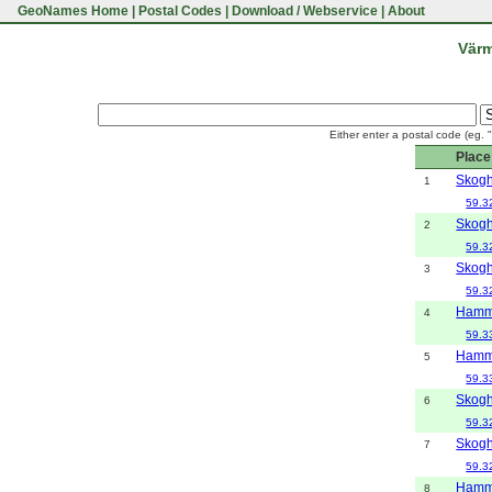
GeoNames Home
|
Postal Codes
|
Download / Webservice
|
About
Värm
Either enter a postal code (eg. 
Place
Skogh
1
59.3
Skogh
2
59.3
Skogh
3
59.3
Hamm
4
59.3
Hamm
5
59.3
Skogh
6
59.3
Skogh
7
59.3
Hamm
8