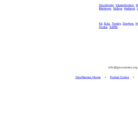
Stockholm
,
Västerbotten
,
N
Blekinge
,
Skåne
,
Halland
,
Kil
,
Eda
,
Torsby
,
Storfors
,
H
Arvika
,
Säffle
,
info@geonames.or
GeoNames Home
•
Postal Codes
•