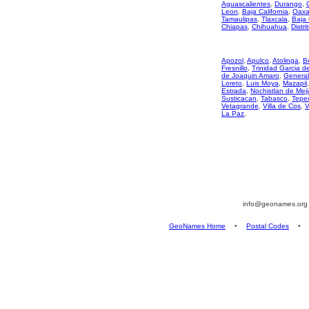
Aguascalientes
,
Durango
,
Leon
,
Baja California
,
Oaxa
Tamaulipas
,
Tlaxcala
,
Baja 
Chiapas
,
Chihuahua
,
Distri
Apozol
,
Apulco
,
Atolinga
,
B
Fresnillo
,
Trinidad Garcia 
de Joaquin Amaro
,
General
Loreto
,
Luis Moya
,
Mazapil
Estrada
,
Nochistlan de Mej
Susticacan
,
Tabasco
,
Tepec
Vetagrande
,
Villa de Cos
,
V
La Paz
,
info@geonames.or
GeoNames Home
•
Postal Codes
•