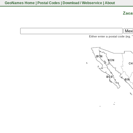
GeoNames Home
|
Postal Codes
|
Download / Webservice
|
About
Zaca
Either enter a postal code (eg. 