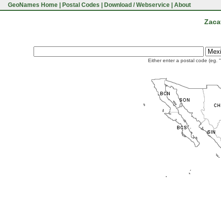
GeoNames Home
|
Postal Codes
|
Download / Webservice
|
About
Zaca
Either enter a postal code (eg. 