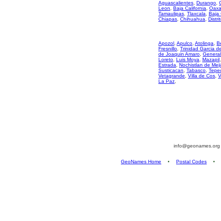
Aguascalientes
,
Durango
,
Leon
,
Baja California
,
Oaxa
Tamaulipas
,
Tlaxcala
,
Baja 
Chiapas
,
Chihuahua
,
Distri
Apozol
,
Apulco
,
Atolinga
,
B
Fresnillo
,
Trinidad Garcia 
de Joaquin Amaro
,
General
Loreto
,
Luis Moya
,
Mazapil
Estrada
,
Nochistlan de Mej
Susticacan
,
Tabasco
,
Tepec
Vetagrande
,
Villa de Cos
,
V
La Paz
,
info@geonames.or
GeoNames Home
•
Postal Codes
•